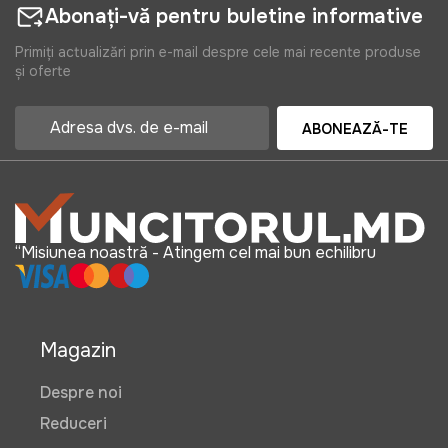
Abonați-vă pentru buletine informative
Primiți actualizări prin e-mail despre cele mai recente produse
și oferte
ABONEAZĂ-TE
“Misiunea noastră - Atingem cel mai bun echilibru
Magazin
Despre noi
Reduceri