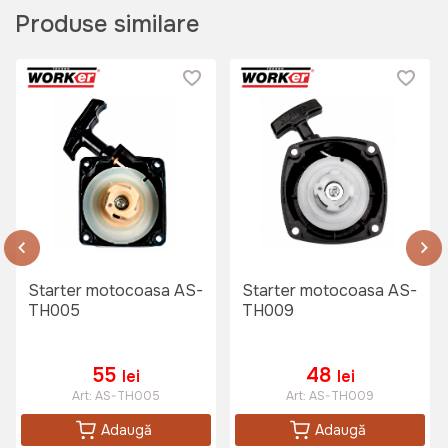
Produse similare
Starter motocoasa AS-
Starter motocoasa AS-
TH005
TH009
55
48
lei
lei
Art:
AS-TH005
Art:
AS-TH009
Adaugă
Adaugă