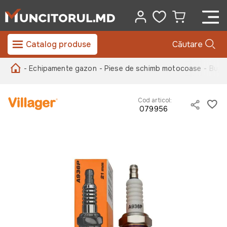
Catalog produse
Căutare
- Echipamente gazon
- Piese de schimb motocoase
- Buji
Cod articol:
079956