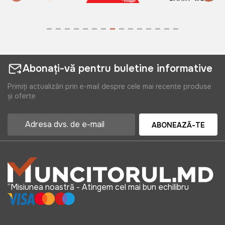
Abonați-vă pentru buletine informative
Primiți actualizări prin e-mail despre cele mai recente produse
și oferte
ABONEAZĂ-TE
“Misiunea noastră - Atingem cel mai bun echilibru