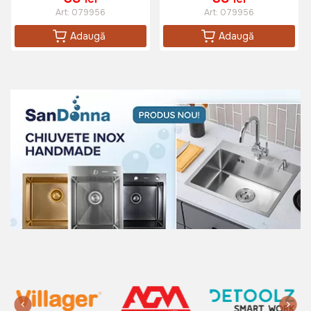
Art:
079956
Art:
079956
Adaugă
Adaugă