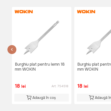
Disponibil
Lu-Vi: 08:00-18:30
Sî: 08:00-17:00
Du: 08:00-15:00
or.Causeni , str. 31 August 1
str. 31 August 1
тел. 060653777
Disponibil
Lu-Vi: 08:00-18:00
Si: 08:00 - 15:00
Du: 08:00 - 15:00
Burghiu plat pentru lemn 18
Burghiu plat pentr
mm WOKIN
mm WOKIN
18
18
lei
lei
Art:
754518
Adaugă în coș
Adaugă î