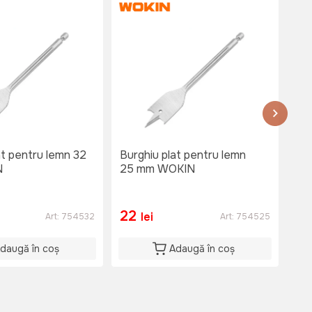
at pentru lemn 32
Burghiu plat pentru lemn
Bur
N
25 mm WOKIN
22
22
2
lei
Art:
754532
Art:
754525
daugă în coș
Adaugă în coș