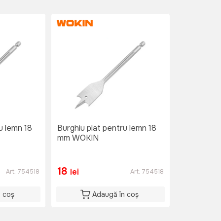
u lemn 18
Burghiu plat pentru lemn 18
mm WOKIN
18
lei
Art:
754518
Art:
754518
n coș
Adaugă în coș