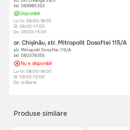
str. Ion Creanga 39/3
tel. 069985353
Disponibil
Lu-Vi: 08:00-18:00
Sî: 08:00-17:00
Du: 09:00-15:00
or. Chișinău, str. Mitropolit Dosoftei 115/A
str. Mitropolit Dosoftei 115/A
tel. 060378355
Nu e disponibil
Lu-Vi: 08:00-18:00
Sî: 09:00-15:00
Du: zi libera
or. Orhei , str. Unirii 49 B
str. Unirii 49 B
tel. 060311173
Produse similare
Disponibil
Lu-Vi: 08:00-18:00
Sî: 08:00-17:00