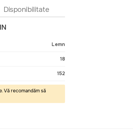
Disponibilitate
IN
Lemn
18
152
eale. Vă recomandăm să