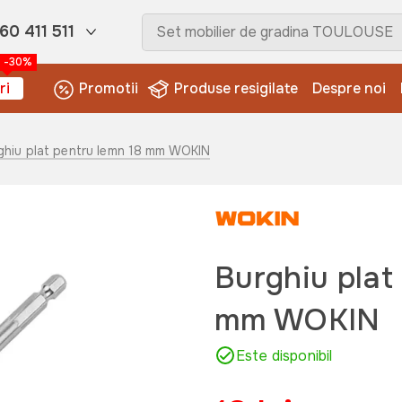
60 411 511
-30%
ri
Promotii
Produse resigilate
Despre noi
ghiu plat pentru lemn 18 mm WOKIN
Burghiu plat
mm WOKIN
Este disponibil