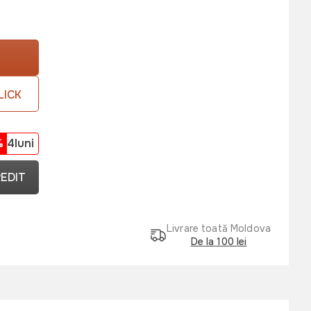
LICK
%
4luni
REDIT
Livrare toată Moldova
De la 100 lei