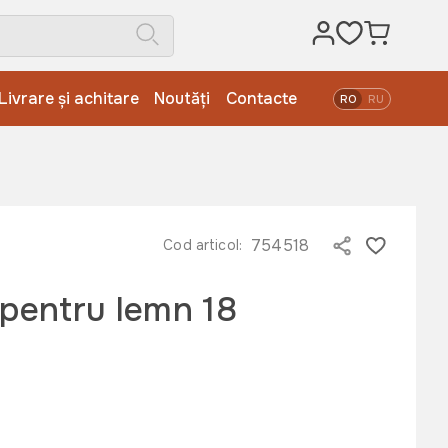
Livrare și achitare
Noutăți
Contacte
RO
RU
754518
Cod articol:
 pentru lemn 18