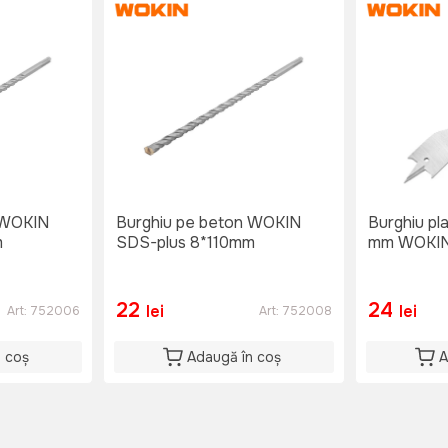
 WOKIN
Burghiu pe beton WOKIN
Burghiu pl
m
SDS-plus 8*110mm
mm WOKI
22
24
lei
lei
Art:
752006
Art:
752008
n coș
Adaugă în coș
A