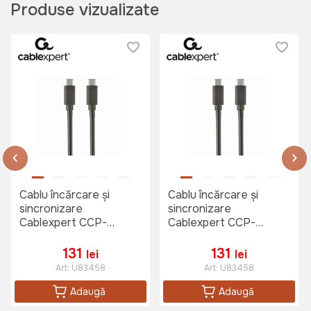
Produse vizualizate
Cablu încărcare și
Cablu încărcare și
sincronizare
sincronizare
Cablexpert CCP-
Cablexpert CCP-
USB3.1-CMCM-1M,
USB3.1-CMCM-1M,
USB Type-C/USB
USB Type-C/USB
131
131
lei
lei
Type-C, 1m, Negru
Type-C, 1m, Negru
Art:
U83458
Art:
U83458
Adaugă
Adaugă