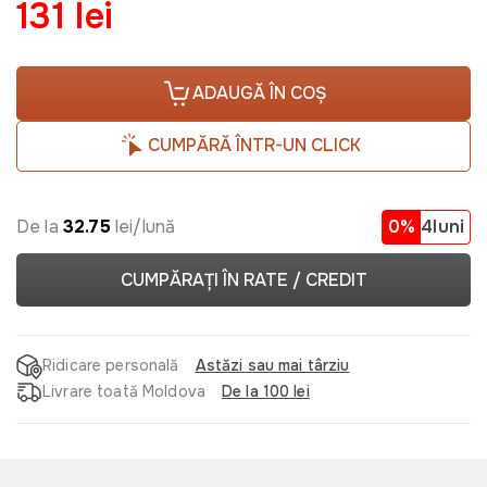
131 lei
ADAUGĂ ÎN COȘ
CUMPĂRĂ ÎNTR-UN CLICK
De la
32.75
lei/lună
0%
4luni
CUMPĂRAȚI ÎN RATE / CREDIT
Ridicare personală
Astăzi sau mai târziu
Livrare toată Moldova
De la 100 lei