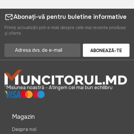
Abonați-vă pentru buletine informative
Primiți actualizări prin e-mail despre cele mai recente produse
și oferte
ABONEAZĂ-TE
“Misiunea noastră - Atingem cel mai bun echilibru
Magazin
Despre noi