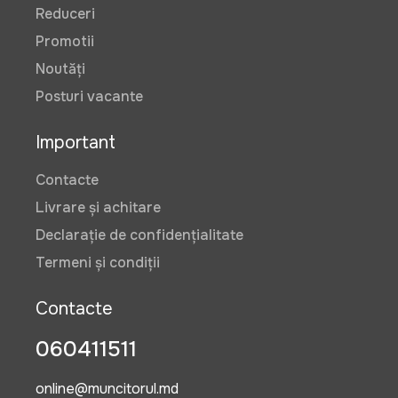
Reduceri
Promotii
Noutăți
Posturi vacante
Important
Contacte
Livrare și achitare
Declarație de confidențialitate
Termeni și condiții
Contacte
060411511
online@muncitorul.md