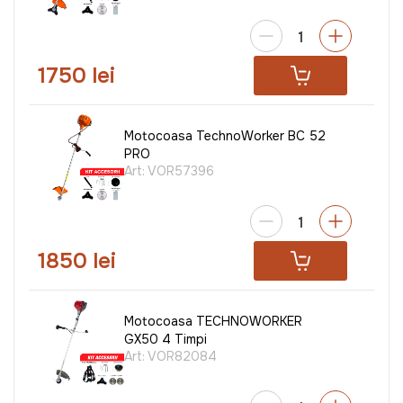
1750 lei
Motocoasa TechnoWorker BC 52
PRO
Art:
VOR57396
1850 lei
Motocoasa TECHNOWORKER
GX50 4 Timpi
Art:
VOR82084