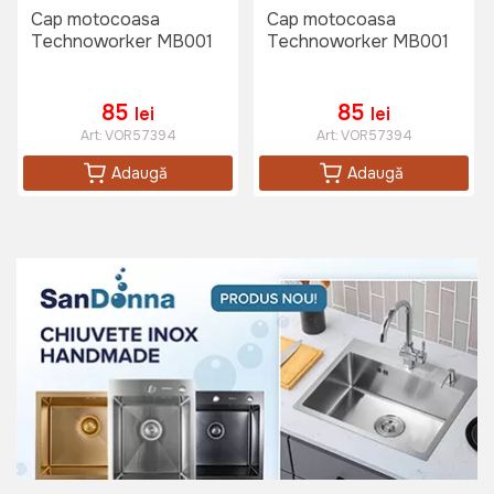
Cap motocoasa
Cap motocoasa
Technoworker MB001
Technoworker MB001
Sort pentru motocoasa ASHN-16
Art:
ASHN-16
85
85
lei
lei
Art:
VOR57394
Art:
VOR57394
Adaugă
Adaugă
200 lei
169 lei
Ochelari protectie TechnoWorker
KF-J-50
Art:
VOR58589
15 lei