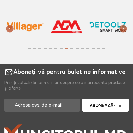
Abonați-vă pentru buletine informative
Primiți actualizări prin e-mail despre cele mai recente produse
și oferte
ABONEAZĂ-TE