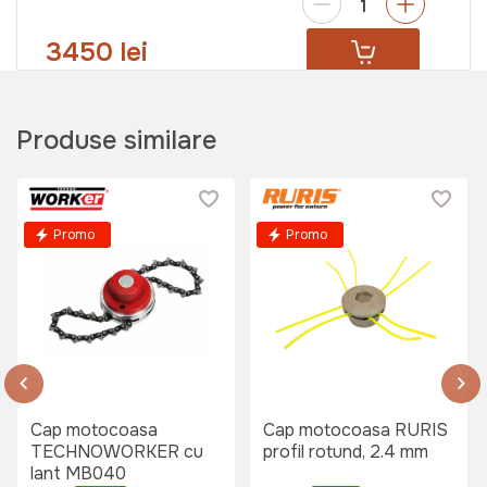
3450 lei
Fir Nylon Technoworker rotund 3.5
Produse similare
mm x 15 m
Art:
VOR57390
Promo
Promo
39 lei
Fir Nylon Technoworker patrat 4.0
mm x 15 m
Art:
VOR57386
Cap motocoasa
Cap motocoasa RURIS
TECHNOWORKER cu
profil rotund, 2.4 mm
lant MB040