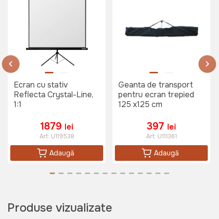
Ecran cu stativ
Geanta de transport
Reflecta Crystal-Line,
pentru ecran trepied
1:1
125 x125 cm
1879
397
lei
lei
Art:
U119538
Art:
U111361
Adaugă
Adaugă
Produse vizualizate