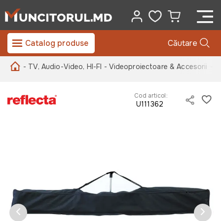
Catalog produse
Căutare
- TV, Audio-Video, HI-FI
- Videoproiectoare & Accesorii
- E
Cod articol:
U111362