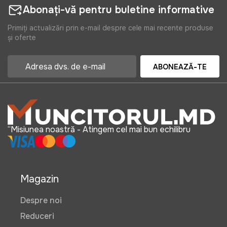
Abonați-vă pentru buletine informative
Primiți actualizări prin e-mail despre cele mai recente produse
și oferte
ABONEAZĂ-TE
“Misiunea noastră - Atingem cel mai bun echilibru
Magazin
Despre noi
Reduceri