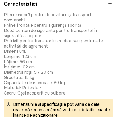
Caracteristici
Pliere ușoară pentru depozitare și transport
convenabil
Frâne frontale pentru siguranță sporită
Două centuri de siguranță pentru transportul în
siguranță al copiilor
Potrivit pentru transportul copiilor sau pentru alte
activități de agrement
Dimensiuni:
Lungime: 123 cm
Lățime: 56 cm
Înălțime: 102 cm
Diametrul roții: 5 / 20 cm
Greutate: 15 kg
Capacitate de încărcare: 80 kg
Material: Poliester:
Cadru: Oțel acoperit cu pulbere
Dimensiunile și specificațiile pot varia de cele
reale. Vă recomandăm să verificați detaliile exacte
înainte de achiziționare.