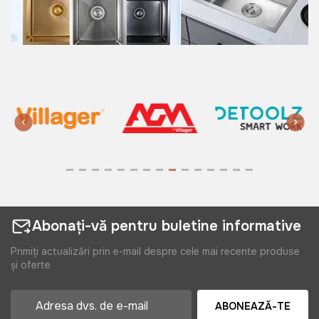
Abonați-vă pentru buletine informative
Primiți actualizări prin e-mail despre cele mai recente produse
și oferte
ABONEAZĂ-TE