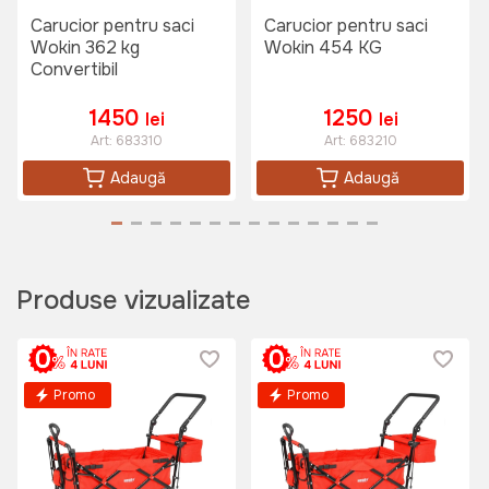
Carucior pentru saci
Carucior pentru saci
Wokin 362 kg
Wokin 454 KG
Convertibil
1450
1250
lei
lei
Art:
683310
Art:
683210
Adaugă
Adaugă
Produse vizualizate
Promo
Promo