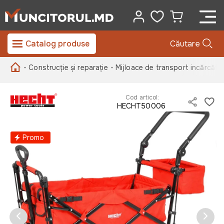
Catalog produse
Căutare
- Construcție și reparație
- Mijloace de transport incărcătu
Cod articol:
HECHT50006
Promo