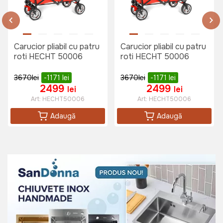
Carucior pliabil cu patru
Carucior pliabil cu patru
roti HECHT 50006
roti HECHT 50006
3670
lei
-1171
lei
3670
lei
-1171
lei
2499
2499
lei
lei
Art:
HECHT50006
Art:
HECHT50006
Adaugă
Adaugă