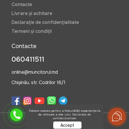
Contacte
Livrare și achitare
Declarație de confidențialitate
Termeni și condiții
Contacte
060411511
online@muncitorul.md
Chișinău, str. Codrilor 16/1
Folosim cookies pentru a îmbunătăți experiența ta
de utilizare a site-ului.
Declarație de
confidențialitate
©2026 OlisGrup SRL
Accept