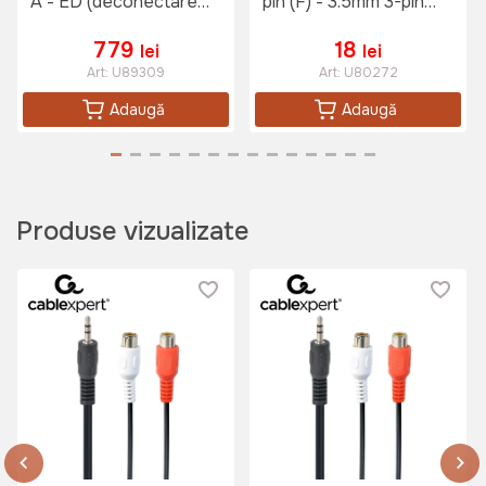
A - ED (deconectare
pin (F) - 3.5mm 3-pin
ușoară), Negru
(M), 3m, Negru
779
18
lei
lei
Art:
U89309
Art:
U80272
Adaugă
Adaugă
Produse vizualizate