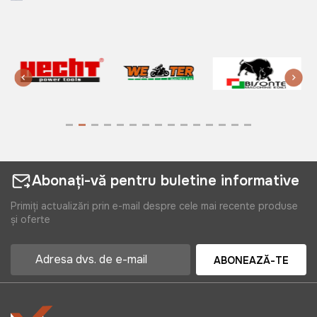
Abonați-vă pentru buletine informative
Primiți actualizări prin e-mail despre cele mai recente produse
și oferte
ABONEAZĂ-TE