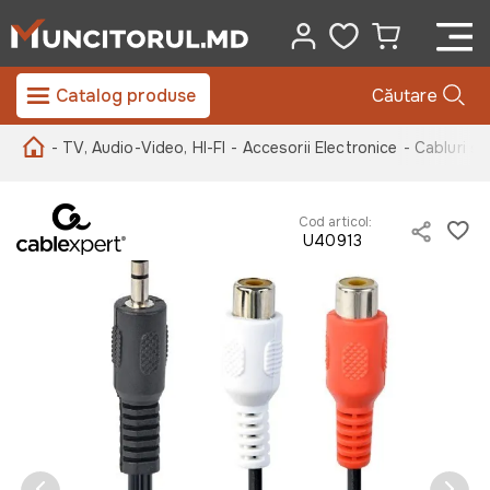
Catalog produse
Căutare
- TV, Audio-Video, HI-FI
- Accesorii Electronice
- Cabluri ș
Cod articol:
U40913