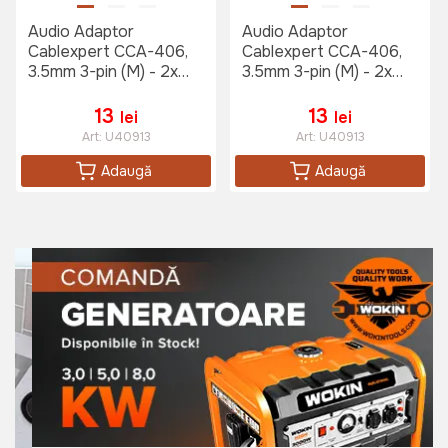
Audio Adaptor
Audio Adaptor
Cablexpert CCA-406,
Cablexpert CCA-406,
3.5mm 3-pin (M) - 2x
3.5mm 3-pin (M) - 2x
RCA (F), 0,2m, Negru
RCA (F), 0,2m, Negru
13
13
lei
lei
Art:
U40913
Art:
U40913
Adaugă
Adaugă