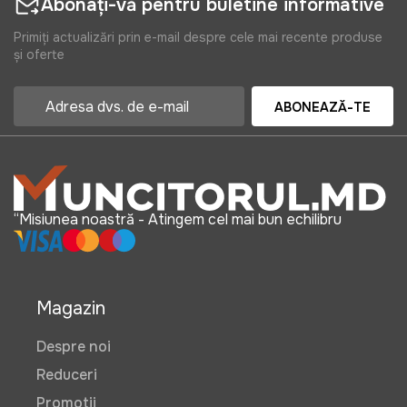
Abonați-vă pentru buletine informative
Primiți actualizări prin e-mail despre cele mai recente produse
și oferte
ABONEAZĂ-TE
“Misiunea noastră - Atingem cel mai bun echilibru
Magazin
Despre noi
Reduceri
Promotii