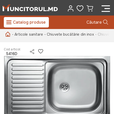
Catalog produse
Căutare
- Articole sanitare
- Chiuvete bucătărie din inox
- Chiuveta
Cod articol:
S416D