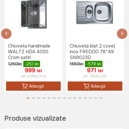
Chiuveta handmade
Chiuveta blat 2 cuve|
WALTZ HDA 4050
inox FREDDO 78*49
Crom satin
SN9023D
1250
lei
-251
lei
1550
lei
-579
lei
999
971
lei
lei
Art:
VOR82704
Art:
SN9023D
Adaugă
Adaugă
Produse vizualizate