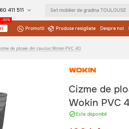
60 411 511
-30%
ri
Promotii
Produse resigilate
Despre noi
Cizme de ploaie din cauciuc Wokin PVC 40
Cizme de plo
Wokin PVC 
Este disponibil