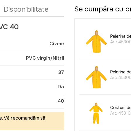
Se cumpăra cu p
Disponibilitate
PVC 40
Pelerina d
Art:
4530
Cizme
PVC virgin/Nitril
37
Pelerina d
Art:
4530
Da
40
Costum de
Art:
45310
eale. Vă recomandăm să