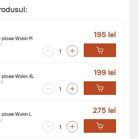
rodusul:
195 lei
e ploaie Wokin M
01
199 lei
e ploaie Wokin XL
03
275 lei
 ploaie Wokin L
2