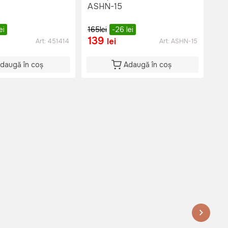
ASHN-15
XL 
ei
165
lei
-26
lei
139
2
lei
Art:
451414
Art:
ASHN-15
daugă în coș
Adaugă în coș