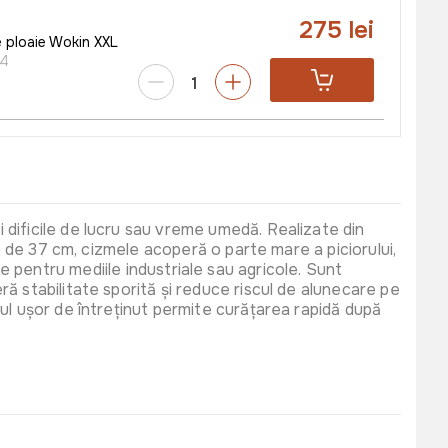
275 lei
 ploaie Wokin XXL
04
 dificile de lucru sau vreme umedă. Realizate din
me de 37 cm, cizmele acoperă o parte mare a piciorului,
vite pentru mediile industriale sau agricole. Sunt
ă stabilitate sporită și reduce riscul de alunecare pe
ul ușor de întreținut permite curățarea rapidă după