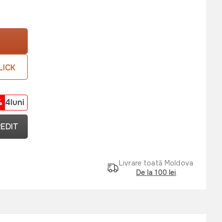
LICK
%
4luni
REDIT
Livrare toată Moldova
De la 100 lei