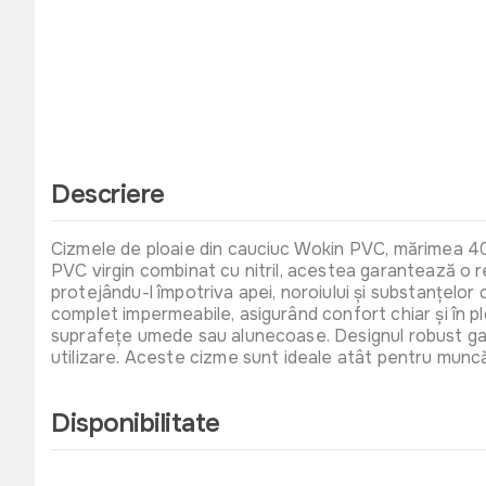
Descriere
Cizmele de ploaie din cauciuc Wokin PVC, mărimea 40,
PVC virgin combinat cu nitril, acestea garantează o re
protejându-l împotriva apei, noroiului și substanțelor ch
complet impermeabile, asigurând confort chiar și în p
suprafețe umede sau alunecoase. Designul robust garan
utilizare. Aceste cizme sunt ideale atât pentru muncă,
Disponibilitate