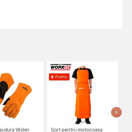
Promo
 sudura Wokin
Sort pentru motocoasa
Man