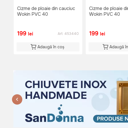
Du: 08:00 - 15:00
Cizme de ploaie din cauciuc
Cizme de ploaie di
Wokin PVC 40
Wokin PVC 40
199
199
lei
lei
Art:
453440
Adaugă în coș
Adaugă î