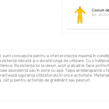
Costum de
Art:
4531
 sunt concepute pentru a oferi protecție maximă în condiții
zistență ridicată și o durată lungă de utilizare. Cu o înălți
imice. Rezistența lor la uleiuri, acizi și alcalii le face potri
loaie abundentă sau în zone cu apă. Talpa antiderapantă ofer
tează siguranța utilizatorului în orice activitate. Material
 cât și pentru activități de grădinărit sau pescuit.