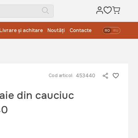
Livrare și achitare
Noutăți
Contacte
RO
RU
453440
Cod articol:
aie din cauciuc
40