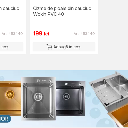
n cauciuc
Cizme de ploaie din cauciuc
Wokin PVC 40
199
lei
Art:
453440
Art:
453440
n coș
Adaugă în coș