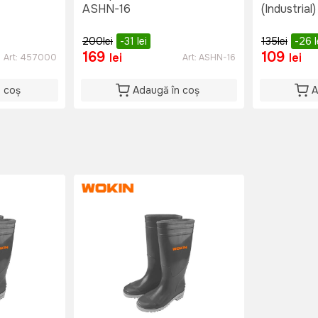
ASHN-16
(Industrial)
200
lei
-31
lei
135
lei
-26
l
169
109
lei
lei
Art:
457000
Art:
ASHN-16
n coș
Adaugă în coș
A