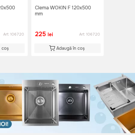
20x500
Clema WOKIN F 120x500
mm
225
lei
Art:
106720
Art:
106720
n coș
Adaugă în coș