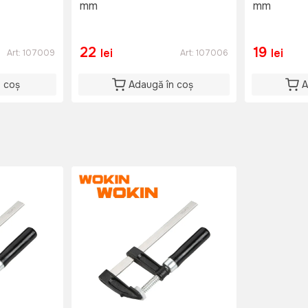
mm
mm
22
19
lei
lei
Art:
107009
Art:
107006
n coș
Adaugă în coș
A