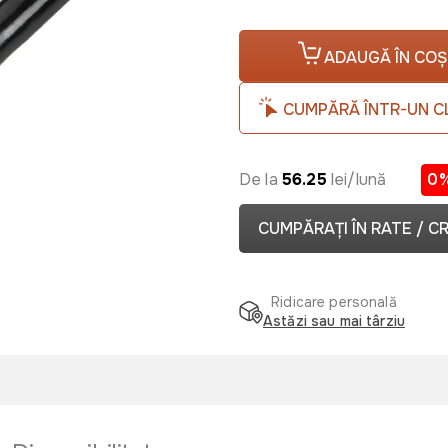
ADAUGĂ ÎN COȘ
CUMPĂRĂ ÎNTR-UN C
De la
56.25
lei/lună
0
CUMPĂRAȚI ÎN RATE / C
Ridicare personală
Astăzi sau mai târziu