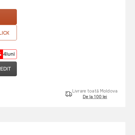
LICK
%
4luni
REDIT
Livrare toată Moldova
De la 100 lei