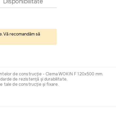
Disponibilitate
eale. Vă recomandăm să
mentelor de construcție - Clema WOKIN F 120x500 mm.
arde de rezistență și durabilitate,
e tale de construcție și fixare.