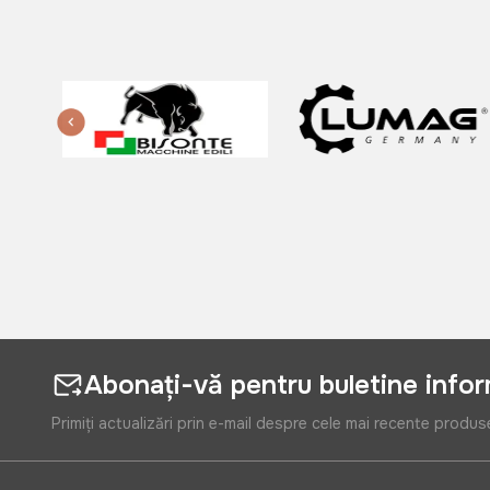
Abonați-vă pentru buletine info
Primiți actualizări prin e-mail despre cele mai recente produs