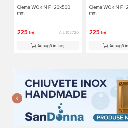
Du: 08:00 - 15:00
Clema WOKIN F 120x500
Clema WOKIN F 1
mm
mm
225
225
lei
lei
Art:
106720
Adaugă în coș
Adaugă î