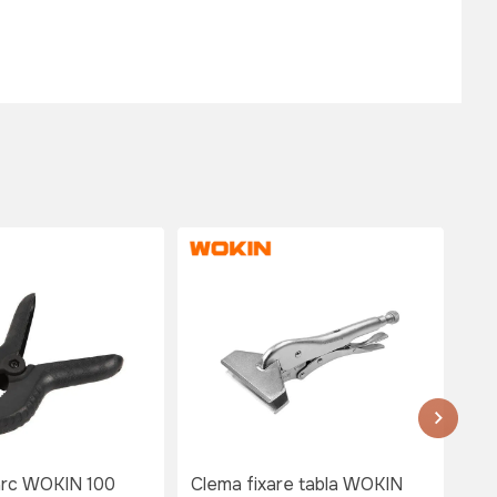
arc WOKIN 100
Clema fixare tabla WOKIN
Cl