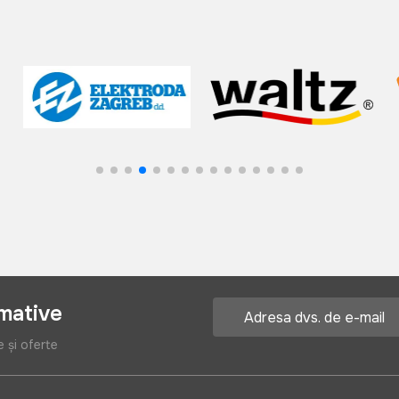
rmative
e și oferte