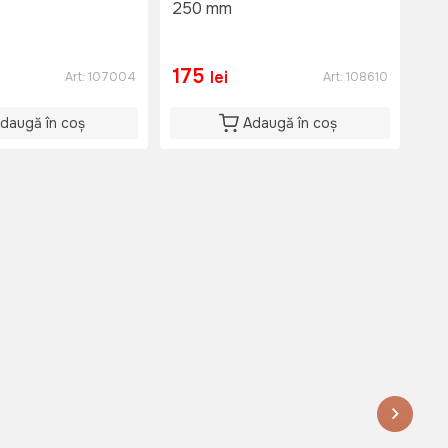
250 mm
m
175
2
lei
Art:
107004
Art:
108610
daugă în coș
Adaugă în coș