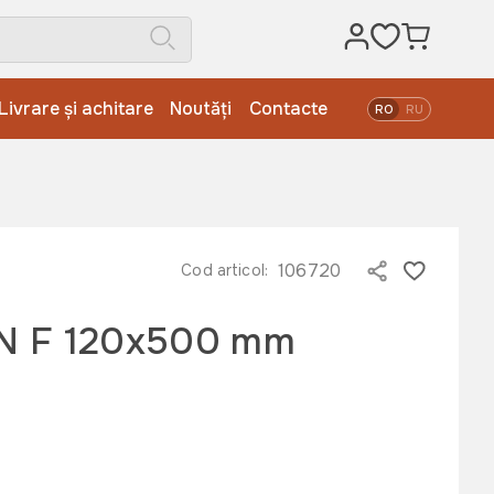
Livrare și achitare
Noutăți
Contacte
RO
RU
106720
Cod articol:
N F 120x500 mm