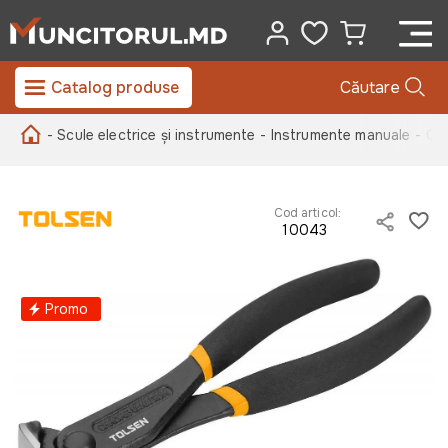
Catalog produse
Căutare
- Scule electrice și instrumente
- Instrumente manuale
- Cle
Cod articol:
10043
Promo