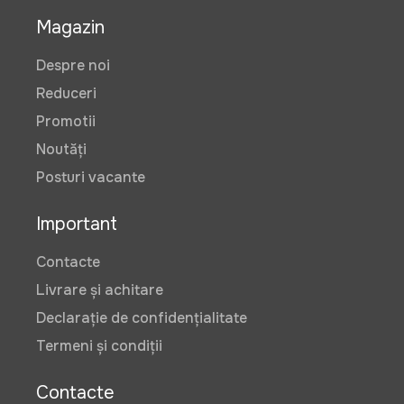
Magazin
265 lei
Despre noi
Reduceri
Prelungitor 20m Orno 10A 3x1.0
Promotii
mm, 230 V
Noutăți
Art:
GES1GS20M
Posturi vacante
Important
490 lei
Contacte
Livrare și achitare
Prelungitor 30m Orno 10A 3x1.0
Declarație de confidențialitate
mm, 230 V
Art:
GES1GS30M
Termeni și condiții
Contacte