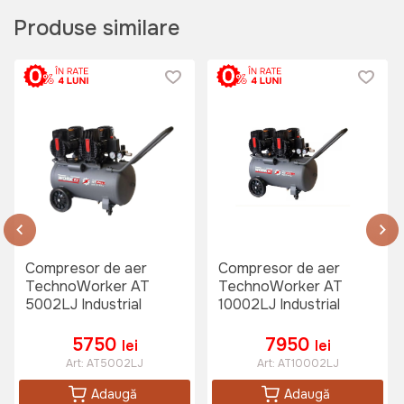
Produse similare
Furtun de aer spiralat
TechnoWorker 5*8-10m (Orange)
Art:
VOR56905
89 lei
Regulator de presiune compresor
TechnoWorker AG-01
Art:
VOR56911
Compresor de aer
Compresor de aer
TechnoWorker AT
TechnoWorker AT
5002LJ Industrial
10002LJ Industrial
145 lei
5750
7950
lei
lei
Art:
AT5002LJ
Art:
AT10002LJ
Compresor de aer pe acumulator
Adaugă
Adaugă