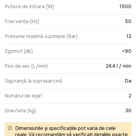
Putere de intrare (W)
1500
Frecvența (Hz)
50
Presiune maximă a pompei (Bar)
12
Zgomot (db)
<90
Flux de aer (L/min)
264 l / min
Siguranță la suprasarcină
Da
Numărul de ieșiri
2
Greutate (kg)
30
Dimensiunile și specificațiile pot varia de cele
reale. Vă recomandăm să verificați detaliile exacte