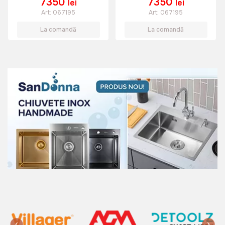
(5 piese)
7350
7350
lei
lei
Art:
VOR57908
Art:
067195
Art:
067195
La comandă
La comandă
3650 lei
Compresor de aer 24L 150W
TechnoWorker+Kit Accesorii aer
comprimat TechnoWorker ATK-01
(5 piese)
Art:
VOR57907
2999 lei
Kit Pistol de vopsit TechnoWorker
ATK-17 (5 piese)
Art:
VOR56720