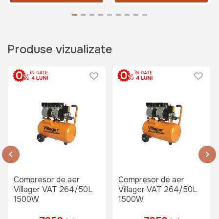
Villager FUSE VAT 1220 (Fara
acumulator)
Art:
060111
Produse vizualizate
1599 lei
Compresor de aer 100L 2200W
Wokin +Kit Accesorii ATK-12 (5
piese) + Capsator Wokin 50/9040
Art:
VOR57911
11304 lei
Compresor de aer
Compresor de aer
Villager VAT 264/50L
Villager VAT 264/50L
Compresor de aer 50L 1500W
1500W
1500W
TechnoWorker+Kit Accesorii aer
comprimat TechnoWorker ATK-12