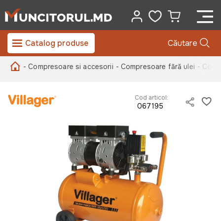
Catalog produse
Căutare
- Compresoare si accesorii
- Compresoare fără ulei
- Comp
Cod articol:
067195