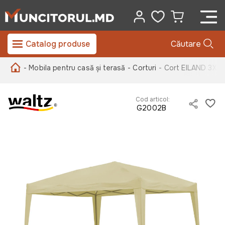
Catalog produse
Căutare
- Mobila pentru casă și terasă
- Corturi
- Cort EILAND 3X3m
Cod articol:
G2002B