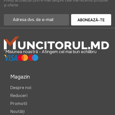
Primiți actualizări prin e-mail despre cele mai recente produse
și oferte
ABONEAZĂ-TE
“Misiunea noastră - Atingem cel mai bun echilibru
Magazin
Despre noi
Reduceri
Promotii
Noutăți