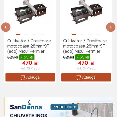
Cultivator / Prasitoare
Cultivator / Prasitoare
motocoasa 28mm*9T
motocoasa 28mm*9T
(eco) Micul Fermier
(eco) Micul Fermier
625
lei
-155
lei
625
lei
-155
lei
470
470
lei
lei
Art:
GF-1295
Art:
GF-1295
Adaugă
Adaugă