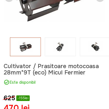
Cultivator / Prasitoare motocoasa
28mm*9T (eco) Micul Fermier
Este disponibil
625
-155lei
470 lei