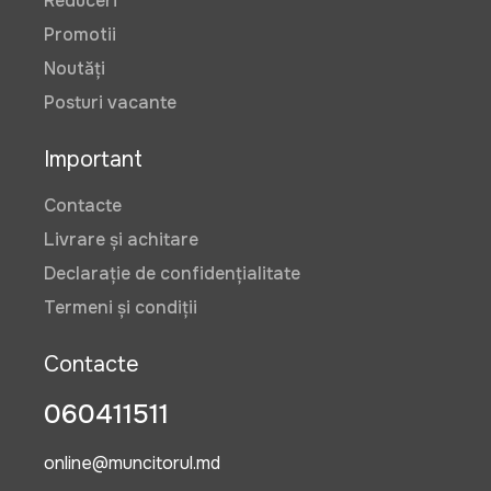
Reduceri
Promotii
Noutăți
Posturi vacante
Important
Contacte
Livrare și achitare
Declarație de confidențialitate
Termeni și condiții
Contacte
060411511
online@muncitorul.md