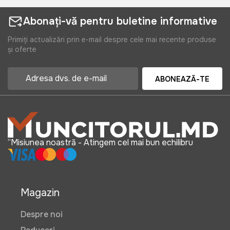
Abonați-vă pentru buletine informative
Primiți actualizări prin e-mail despre cele mai recente produse
și oferte
ABONEAZĂ-TE
“Misiunea noastră - Atingem cel mai bun echilibru
Magazin
Despre noi