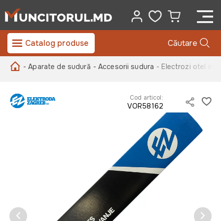
Catalog produse
Căutare
- Aparate de sudură
- Accesorii sudura
- Electrozi otel in
Cod articol:
VOR58162