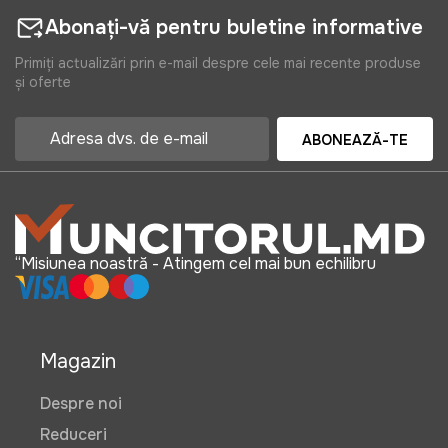
Abonați-vă pentru buletine informative
Primiți actualizări prin e-mail despre cele mai recente produse
și oferte
ABONEAZĂ-TE
“Misiunea noastră - Atingem cel mai bun echilibru
Magazin
Despre noi
Reduceri