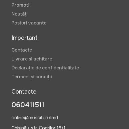
Promotii
Noutăți
Posturi vacante
Important
Contacte
Livrare și achitare
Declarație de confidențialitate
Termeni și condiții
Contacte
060411511
online@muncitorul.md
Chișinău, str. Codrilor 16/1