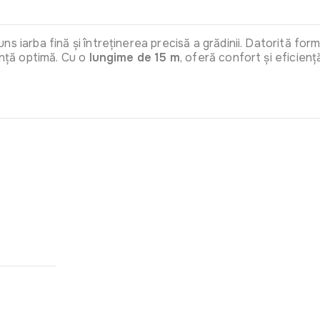
s iarba fină și întreținerea precisă a grădinii. Datorită forme
tență optimă. Cu o
lungime de 15 m
, oferă confort și eficiență