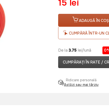
15 lei
ADAUGĂ ÎN COȘ
CUMPĂRĂ ÎNTR-UN C
De la
3.75
lei/lună
0
CUMPĂRAȚI ÎN RATE / C
Ridicare personală
Astăzi sau mai târziu