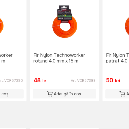
worker
Fir Nylon Technoworker
Fir Nylon
5 m
rotund 4.0 mm x 15 m
patrat 4.0
48
50
lei
lei
rt:
VOR57390
Art:
VOR57389
n coș
Adaugă în coș
A