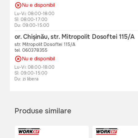
Nu e disponibil
Lu-Vi: 08:00-18:00
Sî: 08:00-17:00
Du: 09:00-15:00
or. Chișinău, str. Mitropolit Dosoftei 115/A
str. Mitropolit Dosoftei 115/A
tel. 060378355
Nu e disponibil
Lu-Vi: 08:00-18:00
Sî: 09:00-15:00
Du: zi libera
or. Orhei , str. Unirii 49 B
str. Unirii 49 B
tel. 060311173
Produse similare
Nu e disponibil
Lu-Vi: 08:00-18:00
Sî: 08:00-17:00
Du: 08:00-15:00