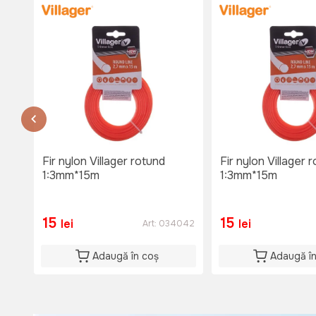
Lu-Vi: 08:00-18:30
Sî: 08:00-17:00
Du: 08:00-15:00
or.Causeni , str. 31 August 1
str. 31 August 1
тел. 060653777
Disponibil
Lu-Vi: 08:00-18:00
Si: 08:00 - 15:00
Du: 08:00 - 15:00
Fir nylon Villager rotund
Fir nylon Villager 
1:3mm*15m
1:3mm*15m
15
15
lei
lei
Art:
034042
Adaugă în coș
Adaugă î