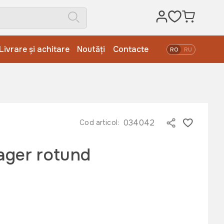
Livrare și achitare
Noutăți
Contacte
RO
RU
034042
Cod articol:
lager rotund