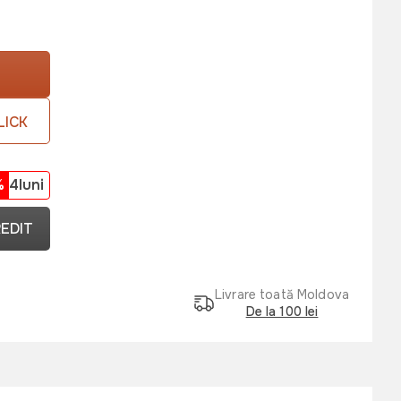
LICK
%
4luni
REDIT
Livrare toată Moldova
De la 100 lei