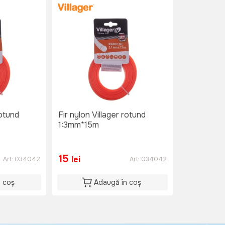
rotund
Fir nylon Villager rotund
1:3mm*15m
15
lei
Art:
034042
Art:
034042
n coș
Adaugă în coș