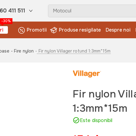
60 411 511
-30%
ri
Promotii
Produse resigilate
Despre noi
coase
- Fire nylon
- Fir nylon Villager rotund 1:3mm*15m
Fir nylon Vil
1:3mm*15m
Este disponibil