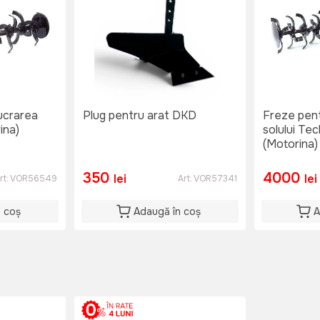
ucrarea
Plug pentru arat DKD
Freze pent
ina)
solului Te
(Motorina)
350
4000
lei
lei
rt:
VOR56549
Art:
VOR57341
n coș
Adaugă în coș
A