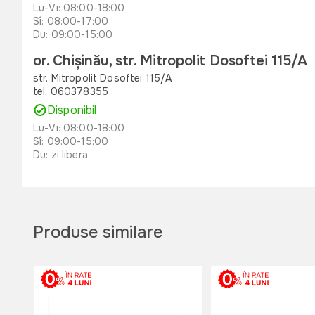
Lu-Vi: 08:00-18:00
Sî: 08:00-17:00
Du: 09:00-15:00
or. Chișinău, str. Mitropolit Dosoftei 115/A
str. Mitropolit Dosoftei 115/A
tel. 060378355
Disponibil
Lu-Vi: 08:00-18:00
Sî: 09:00-15:00
Du: zi libera
or. Orhei , str. Unirii 49 B
str. Unirii 49 B
tel. 060311173
Produse similare
Disponibil
Lu-Vi: 08:00-18:00
Sî: 08:00-17:00
Du: 08:00-15:00
or. Edinet, str. Octavian Cirimpei 65