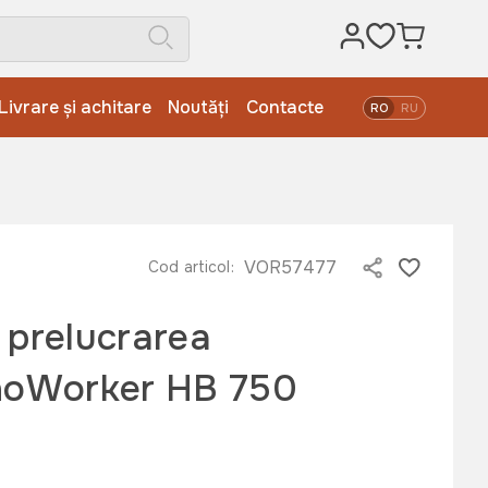
Livrare și achitare
Noutăți
Contacte
RO
RU
VOR57477
Cod articol:
 prelucrarea
hnoWorker HB 750