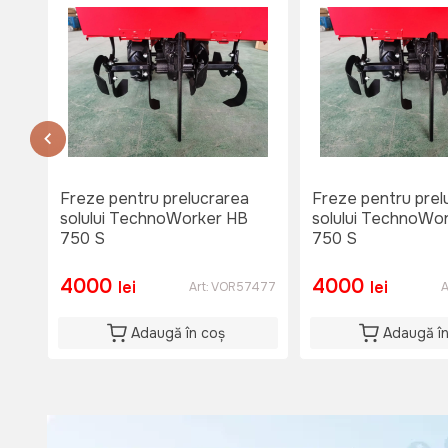
Du: 08:00-15:00
or.Causeni , str. 31 August 1
str. 31 August 1
тел. 060653777
Disponibil
Lu-Vi: 08:00-18:00
Si: 08:00 - 15:00
Du: 08:00 - 15:00
Freze pentru prelucrarea
Freze pentru prel
solului TechnoWorker HB
solului TechnoWo
750 S
750 S
4000
4000
lei
lei
Art:
VOR57477
A
Adaugă în coș
Adaugă î