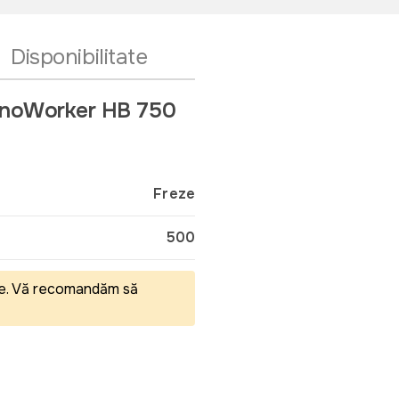
Disponibilitate
echnoWorker HB 750
Freze
500
eale. Vă recomandăm să