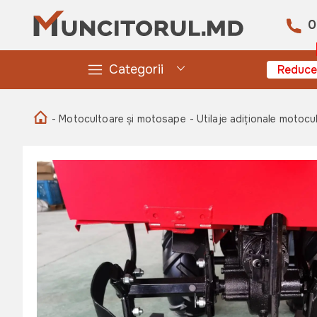
0
Categorii
Reduce
- Motocultoare și motosape
- Utilaje adiționale motocu