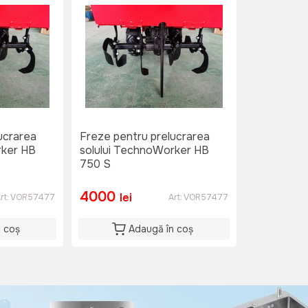
ucrarea
Freze pentru prelucrarea
rker HB
solului TechnoWorker HB
750 S
4000
lei
rt:
VOR57477
Art:
VOR57477
n coș
Adaugă în coș