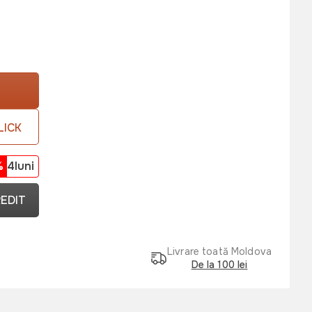
LICK
%
4luni
REDIT
Livrare toată Moldova
De la 100 lei