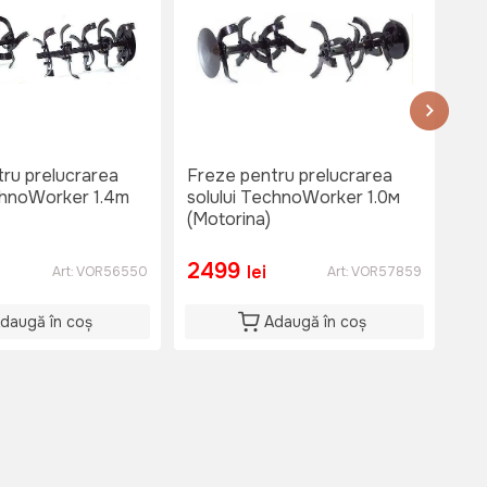
ru prelucrarea
Freze pentru prelucrarea
Fre
chnoWorker 1.4m
solului TechnoWorker 1.0м
sol
(Motorina)
lin
2499
3
lei
Art:
VOR56550
Art:
VOR57859
daugă în coș
Adaugă în coș