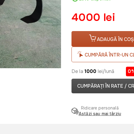
4000 lei
ADAUGĂ ÎN COȘ
CUMPĂRĂ ÎNTR-UN C
De la
1000
lei/lună
0
CUMPĂRAȚI ÎN RATE / C
Ridicare personală
Astăzi sau mai târziu