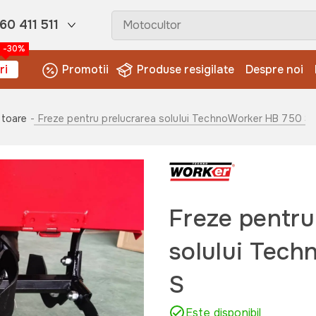
60 411 511
-30%
ri
Promotii
Produse resigilate
Despre noi
ltoare
- Freze pentru prelucrarea solului TechnoWorker HB 750 S
Freze pentru
solului Tec
S
Este disponibil