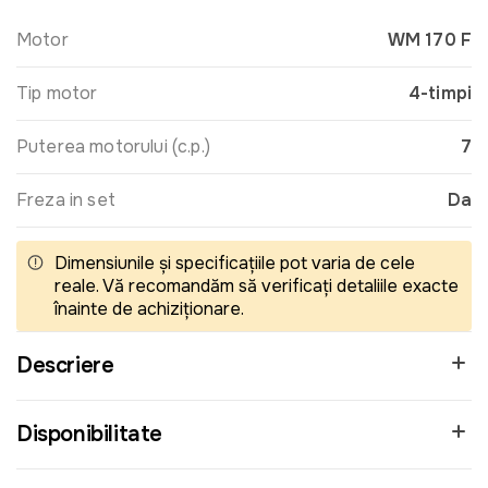
Motor
WM 170 F
Tip motor
4-timpi
Puterea motorului (c.p.)
7
Freza in set
Da
Dimensiunile și specificațiile pot varia de cele
reale. Vă recomandăm să verificați detaliile exacte
înainte de achiziționare.
Descriere
Disponibilitate