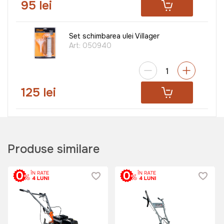
95 lei
Set schimbarea ulei Villager
Art:
050940
125 lei
Remorca pentru motocultor
TechnoWorker RK 500
Art:
VOR56599
Produse similare
6499 lei