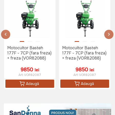
Cultivator / Prasitoare
TechnoWorker
Art:
VOR56611
995 lei
Motocultor Basteh
Motocultor Basteh
177F - 7CP (fara freza)
177F - 7CP (fara freza)
+ freza (VOR82088)
+ freza (VOR82088)
Plug reglabil TechnoWorker
Art:
VOR56606
9850
9850
lei
lei
Art:
VOR82087
Art:
VOR82087
Adaugă
Adaugă
365 lei