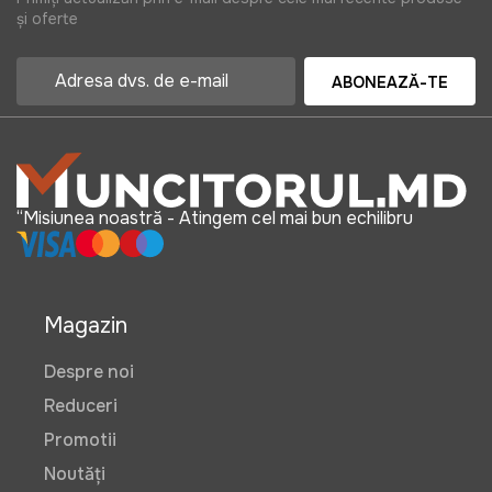
și oferte
ABONEAZĂ-TE
“Misiunea noastră - Atingem cel mai bun echilibru
Magazin
Despre noi
Reduceri
Promotii
Noutăți