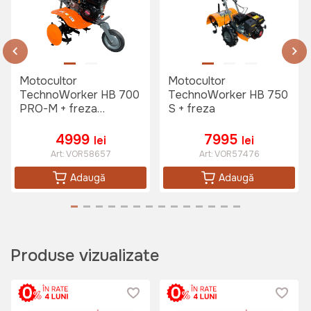
Remorca pentru motocultor
TechnoWorker RK 1000
Art:
VOR56600
Motocultor
Motocultor
TechnoWorker HB 700
TechnoWorker HB 750
7999 lei
PRO-M + freza
S + freza
(VOR58658)
4999
7995
lei
lei
Art:
VOR58657
Art:
VOR57476
Plug pentru arat TechnoWorker
Adaugă
Adaugă
Art:
VOR56603
Produse vizualizate
350 lei