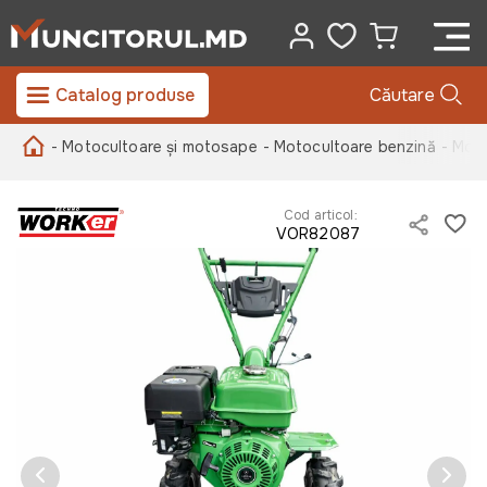
Catalog produse
Căutare
- Motocultoare și motosape
- Motocultoare benzină
- Mot
Cod articol:
VOR82087