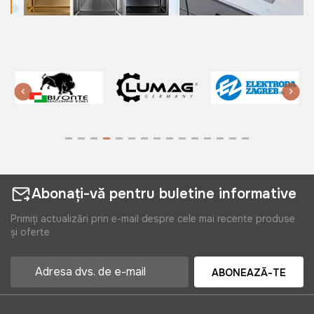
Abonați-vă pentru buletine informative
Primiți actualizări prin e-mail despre cele mai recente produse
și oferte
ABONEAZĂ-TE