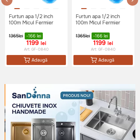
Furtun apa 1/2 inch
Furtun apa 1/2 inch
100m Micul Fermier
100m Micul Fermier
1365
lei
-166
lei
1365
lei
-166
lei
1199
1199
lei
lei
Art:
GF-0840
Art:
GF-0840
Adaugă
Adaugă