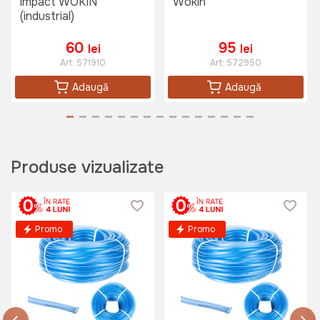
impact WOKIN
Wokin
(industrial)
60
95
lei
lei
Art:
571910
Art:
572950
Adaugă
Adaugă
Produse vizualizate
Promo
Promo