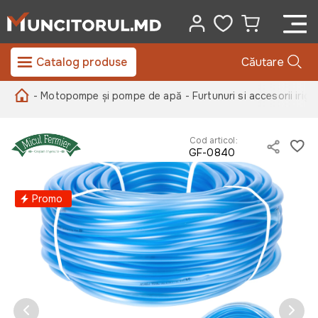
Catalog produse
Căutare
- Motopompe și pompe de apă
- Furtunuri si accesorii irigat
Cod articol:
GF-0840
Promo