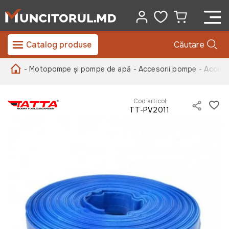
Catalog produse
Căutare
- Motopompe și pompe de apă
- Accesorii pompe
- Acces
Cod articol:
TT-PV2011