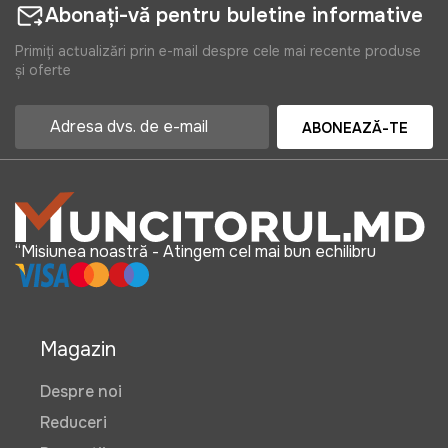
Abonați-vă pentru buletine informative
Primiți actualizări prin e-mail despre cele mai recente produse
și oferte
ABONEAZĂ-TE
“Misiunea noastră - Atingem cel mai bun echilibru
Magazin
Despre noi
Reduceri