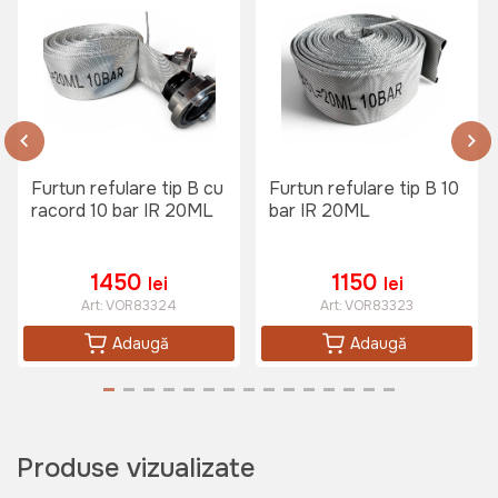
Furtun refulare tip B cu
Furtun refulare tip B 10
racord 10 bar IR 20ML
bar IR 20ML
1450
1150
lei
lei
Art:
VOR83324
Art:
VOR83323
Adaugă
Adaugă
Produse vizualizate