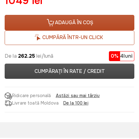
1049 lei
ADAUGĂ ÎN COȘ
CUMPĂRĂ ÎNTR-UN CLICK
De la
262.25
lei/lună
0%
4luni
CUMPĂRAȚI ÎN RATE / CREDIT
Ridicare personală
Astăzi sau mai târziu
Livrare toată Moldova
De la 100 lei