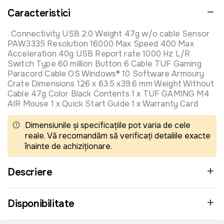
Caracteristici
. Connectivity USB 2.0 Weight 47g w/o cable Sensor
PAW3335 Resolution 16000 Max Speed 400 Max
Acceleration 40g USB Report rate 1000 Hz L/R
Switch Type 60 million Button 6 Cable TUF Gaming
Paracord Cable OS Windows® 10 Software Armoury
Crate Dimensions 126 x 63.5 x39.6 mm Weight Without
Cable 47g Color Black Contents 1 x TUF GAMING M4
AIR Mouse 1 x Quick Start Guide 1 x Warranty Card
Dimensiunile și specificațiile pot varia de cele
reale. Vă recomandăm să verificați detaliile exacte
înainte de achiziționare.
Descriere
Disponibilitate