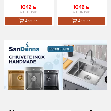
6 buttons, 400 IPS,
6 buttons, 400 IPS,
40G, 47g, USB
40G, 47g, USB
1049
1049
lei
lei
Art:
U141983
Art:
U141983
Adaugă
Adaugă