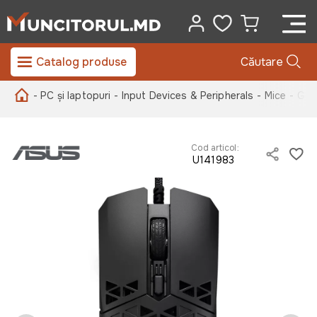
Catalog produse
Căutare
- PC și laptopuri
- Input Devices & Peripherals
- Mice
- Gam
Cod articol:
U141983