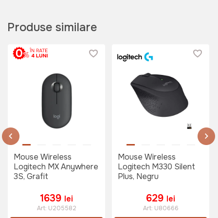
Produse similare
Mouse Wireless
Mouse Wireless
Logitech MX Anywhere
Logitech M330 Silent
3S, Grafit
Plus, Negru
1639
629
lei
lei
Art:
U205582
Art:
U80666