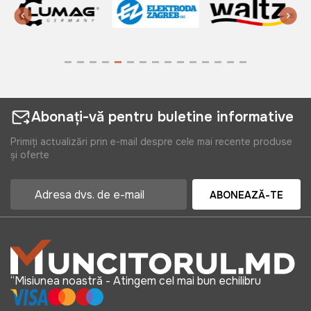
Abonați-vă pentru buletine informative
Primiți actualizări prin e-mail despre cele mai recente produse
și oferte
ABONEAZĂ-TE
“Misiunea noastră - Atingem cel mai bun echilibru