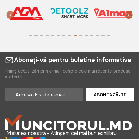
Abonați-vă pentru buletine informative
Primiți actualizări prin e-mail despre cele mai recente produse
și oferte
ABONEAZĂ-TE
“Misiunea noastră - Atingem cel mai bun echilibru