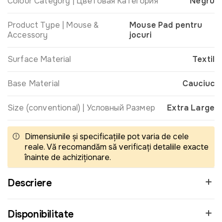
Colour Category | Цветовая Категория
Negru
Product Type | Mouse &
Mouse Pad pentru
Accessory
jocuri
Surface Material
Textil
Base Material
Cauciuc
Size (conventional) | Условный Размер
Extra Large
Dimensiunile și specificațiile pot varia de cele
reale. Vă recomandăm să verificați detaliile exacte
înainte de achiziționare.
Descriere
Disponibilitate