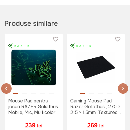
Produse similare
Mouse Pad pentru
Gaming Mouse Pad
jocuri RAZER Goliathus
Razer Goliathus , 270 ×
Mobile, Mic, Multicolor
215 × 1.5mm, Textured
Cloth for Speed and
Control, Black
239
269
lei
lei