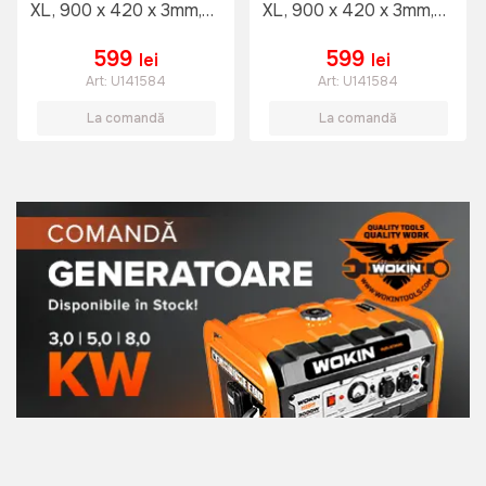
XL, 900 x 420 x 3mm,
XL, 900 x 420 x 3mm,
Cloth surface tuned for
Cloth surface tuned for
precision
precision
599
599
lei
lei
Art:
U141584
Art:
U141584
La comandă
La comandă