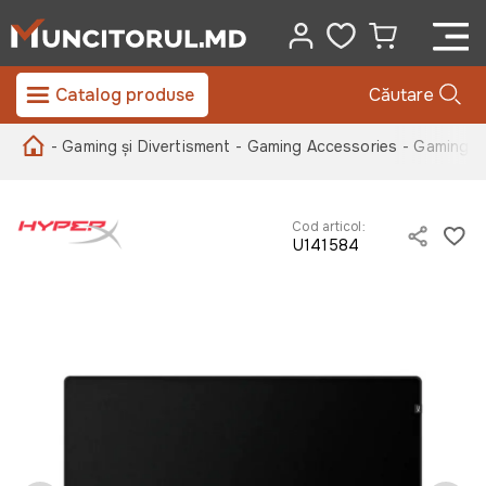
Catalog produse
Căutare
- Gaming și Divertisment
- Gaming Accessories
- Gaming 
Cod articol:
U141584