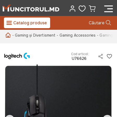
Catalog produse
Căutare
- Gaming și Divertisment
- Gaming Accessories
- Gaming 
Cod articol:
U76626