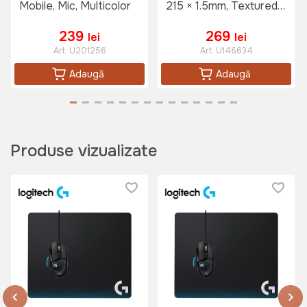
Mobile, Mic, Multicolor
215 × 1.5mm, Textured
Cloth for Speed and
Control, Black
239
269
lei
lei
Art:
U201256
Art:
U146634
Adaugă
Adaugă
Produse vizualizate