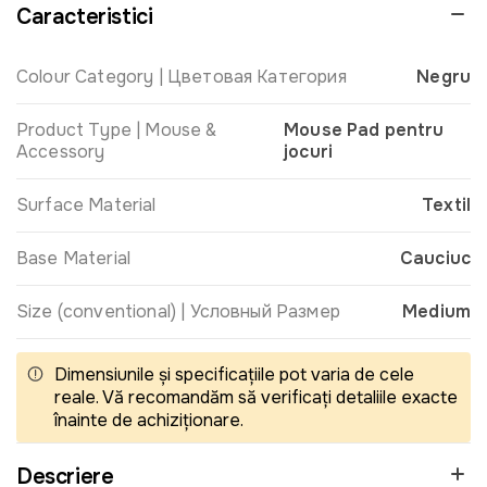
Caracteristici
Colour Category | Цветовая Категория
Negru
Product Type | Mouse &
Mouse Pad pentru
Accessory
jocuri
Surface Material
Textil
Base Material
Cauciuc
Size (conventional) | Условный Размер
Medium
Dimensiunile și specificațiile pot varia de cele
reale. Vă recomandăm să verificați detaliile exacte
înainte de achiziționare.
Descriere