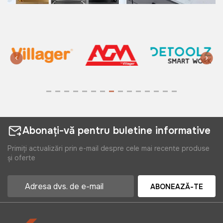
Abonați-vă pentru buletine informative
Primiți actualizări prin e-mail despre cele mai recente produse
și oferte
ABONEAZĂ-TE