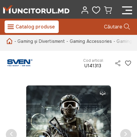
Catalog produse
Căutare
- Gaming și Divertisment
- Gaming Accessories
- Gaming 
Cod articol:
U141313