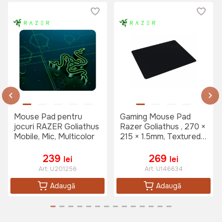
Mouse Pad pentru
Gaming Mouse Pad
jocuri RAZER Goliathus
Razer Goliathus , 270 ×
Mobile, Mic, Multicolor
215 × 1.5mm, Textured
Cloth for Speed and
Control, Black
239
269
lei
lei
Art:
U201256
Art:
U146634
Adaugă
Adaugă