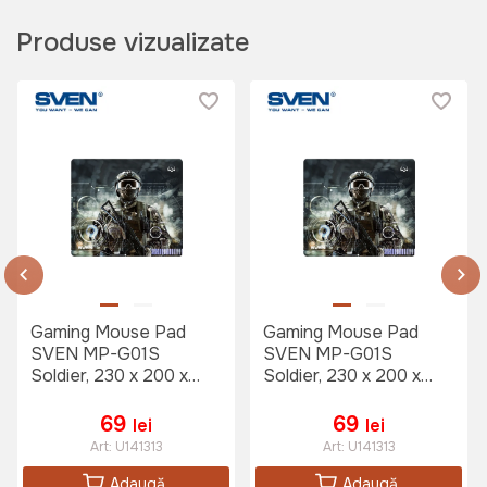
Produse vizualizate
Gaming Mouse Pad
Gaming Mouse Pad
SVEN MP-G01S
SVEN MP-G01S
Soldier, 230 x 200 x
Soldier, 230 x 200 x
2mm, Fabric surface,
2mm, Fabric surface,
Rubberized base,
Rubberized base,
69
69
lei
lei
Picture
Picture
Art:
U141313
Art:
U141313
Adaugă
Adaugă