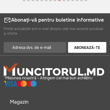
Abonați-vă pentru buletine informative
Primiți actualizări prin e-mail despre cele mai recente produse
și oferte
ABONEAZĂ-TE
“Misiunea noastră - Atingem cel mai bun echilibru
Magazin