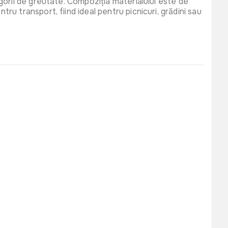
gorii de greutate. Compoziția materialului este de
u transport, fiind ideal pentru picnicuri, grădini sau