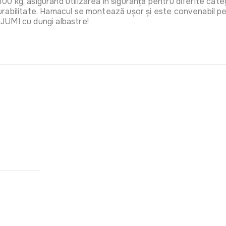
 kg, asigurând utilizarea în siguranță pentru diferite cate
abilitate. Hamacul se montează ușor și este convenabil pentr
JUMI cu dungi albastre!