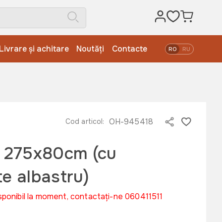
Livrare și achitare
Noutăți
Contacte
RO
RU
OH-945418
Cod articol:
 275x80cm (cu
te albastru)
sponibil la moment, contactați-ne 060411511