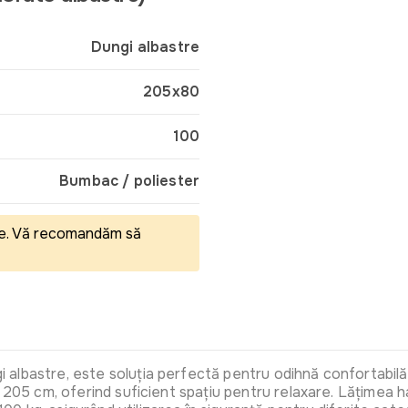
Dungi albastre
205x80
100
Bumbac / poliester
eale. Vă recomandăm să
lbastre, este soluția perfectă pentru odihnă confortabilă î
e 205 cm, oferind suficient spațiu pentru relaxare. Lățimea 