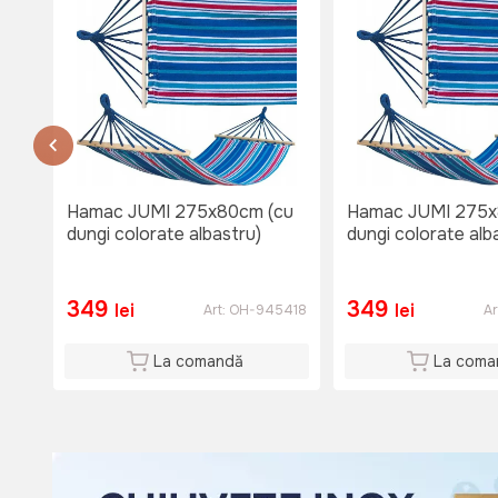
Sî: 08:00-17:00
Du: 08:00-15:00
or.Causeni , str. 31 August 1
str. 31 August 1
тел. 060653777
Nu e disponibil
Lu-Vi: 08:00-18:00
Si: 08:00 - 15:00
Hamac JUMI 275x80cm (cu
Hamac JUMI 275x
Du: 08:00 - 15:00
dungi colorate albastru)
dungi colorate alb
349
349
lei
lei
Art:
OH-945418
Ar
La comandă
La coma