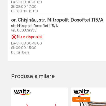
Lu-Vi: 08:00-18:00
Sî: 08:00-17:00
Du: 09:00-15:00
or. Chișinău, str. Mitropolit Dosoftei 115/A
str. Mitropolit Dosoftei 115/A
tel. 060378355
Nu e disponibil
Lu-Vi: 08:00-18:00
Sî: 09:00-15:00
Du: zi libera
or. Orhei , str. Unirii 49 B
str. Unirii 49 B
tel. 060311173
Produse similare
Nu e disponibil
Lu-Vi: 08:00-18:00
Sî: 08:00-17:00
Du: 08:00-15:00
Reduceri
or. Edinet, str. Octavian Cirimpei 65