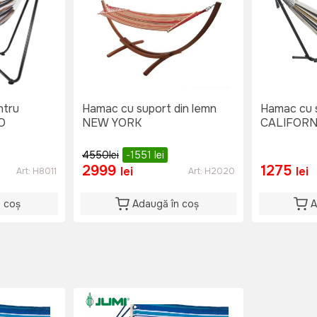
ntru
Hamac cu suport din lemn
Hamac cu s
O
NEW YORK
CALIFORN
4550
lei
-1551
lei
2999
1275
lei
lei
Art:
H8011
Art:
H2020
n coș
Adaugă în coș
A