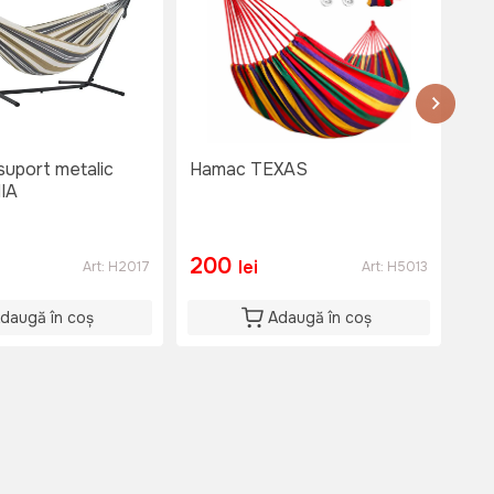
uport metalic
Hamac TEXAS
Ha
IA
200
5
lei
Art:
H2017
Art:
H5013
daugă în coș
Adaugă în coș