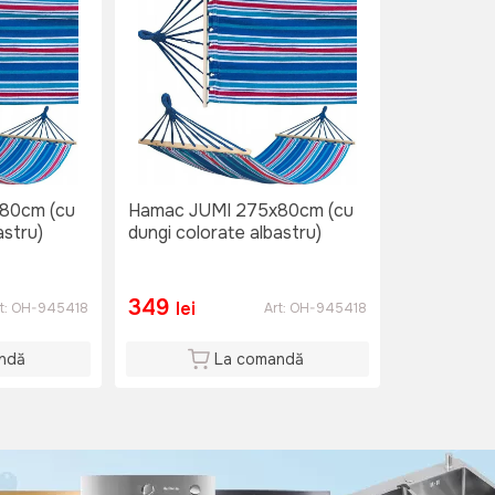
80cm (cu
Hamac JUMI 275x80cm (cu
astru)
dungi colorate albastru)
349
lei
t:
OH-945418
Art:
OH-945418
ndă
La comandă