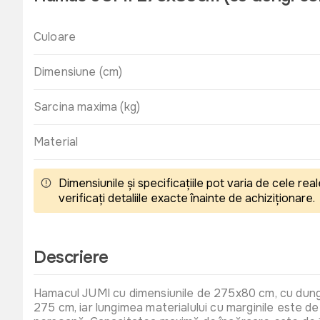
Culoare
Dimensiune (cm)
Sarcina maxima (kg)
Material
Dimensiunile și specificațiile pot varia de cele r
verificați detaliile exacte înainte de achiziționare.
Descriere
Hamacul JUMI cu dimensiunile de 275x80 cm, cu dungi a
275 cm, iar lungimea materialului cu marginile este d