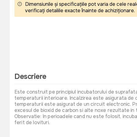
Dimensiunile și specificațiile pot varia de cele r
verificați detaliile exacte înainte de achiziționare.
Descriere
Este construit pe principiul incubatorului de suprafat
temperaturii interioare. Incalzirea este asigurata de
temperaturii este asigurat de un circuit electronic. Prin
excesul de bioxid de carbon si alte noxe rezultate in t
Observatie: In perioadele cand nu este folosit, incubat
ferit de lovituri.