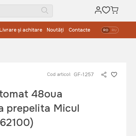
Livrare și achitare
Noutăți
Contacte
RO
RU
ier (84362100)
GF-1257
Cod articol:
utomat 48oua
 prepelita Micul
362100)