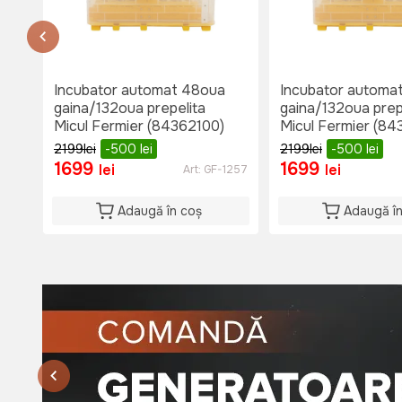
тел. 060653777
Nu e disponibil
Lu-Vi: 08:00-18:00
Si: 08:00 - 15:00
Du: 08:00 - 15:00
Incubator automat 48oua
Incubator automa
gaina/132oua prepelita
gaina/132oua prep
Micul Fermier (84362100)
Micul Fermier (84
2199
lei
-500
lei
2199
lei
-500
lei
1699
1699
lei
lei
Art:
GF-1257
Adaugă în coș
Adaugă î