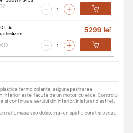
mier 500W MG10B
32
0 l, de
5299 lei
 sterilizare
618
a plastica termoizolanta, asigura pastrarea
n interior este facuta de un motor cu elice. Controlul
 si continua a aerului din interior, inlaturand astfel ,
n raft, masa sau dulap, intr-un spatiu curat si uscat,