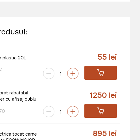
rodusul:
55 lei
n plastic 20L
64
brat rabatabil
1250 lei
er cu afisaj dublu
70
895 lei
ctrica tocat carne