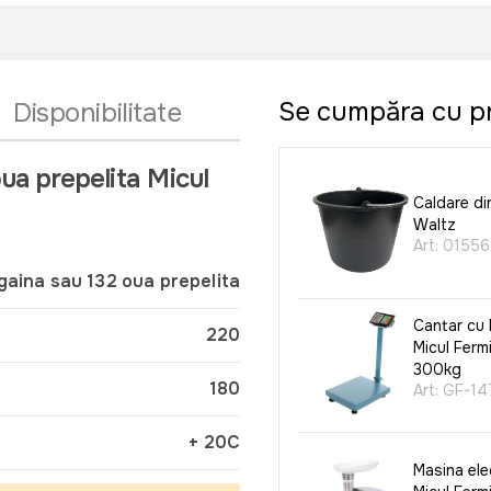
Se cumpăra cu p
Disponibilitate
a prepelita Micul
Caldare di
Waltz
Art:
0155
gaina sau 132 oua prepelita
Cantar cu 
220
Micul Fermi
300kg
180
Art:
GF-14
+ 20C
Masina ele