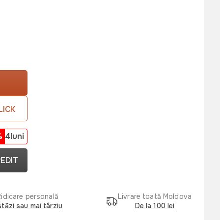
LICK
%
4luni
REDIT
Ridicare personală
Livrare toată Moldova
tăzi sau mai târziu
De la 100 lei