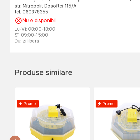
str. Mitropolit Dosoftei 115/A
tel. 060378355
Nu e disponibil
Lu-Vi: 08:00-18:00
Sî: 09:00-15:00
Du: zi libera
or. Orhei , str. Unirii 49 B
str. Unirii 49 B
tel. 060311173
Produse similare
Nu e disponibil
Lu-Vi: 08:00-18:00
Sî: 08:00-17:00
Du: 08:00-15:00
Promo
Promo
or. Edinet, str. Octavian Cirimpei 65
str. Octavian Cirimpei 65
tel. 060311174
Nu e disponibil
Lu-Vi: 08:00-18:00