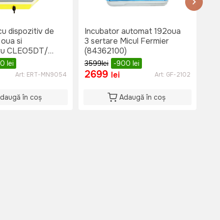
cu dispozitiv de
Incubator automat 192oua
Inc
 oua si
3 sertare Micul Fermier
eta
ru CLEO5DT/
(84362100)
Fe
62100)
00
lei
3599
lei
-900
lei
2699
2
lei
Art:
ERT-MN9054
Art:
GF-2102
daugă în coș
Adaugă în coș