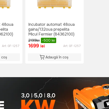
t 48oua
Incubator automat 48oua
elita
gaina/132oua prepelita
362100)
Micul Fermier (84362100)
2199
lei
-500
lei
1699
lei
Art:
GF-1257
Art:
GF-1257
n coș
Adaugă în coș