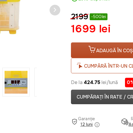
2199
-500lei
1699 lei
ADAUGĂ ÎN COȘ
CUMPĂRĂ ÎNTR-UN C
De la
424.75
lei/lună
0
CUMPĂRAȚI ÎN RATE / C
Garanție
12 luni
As