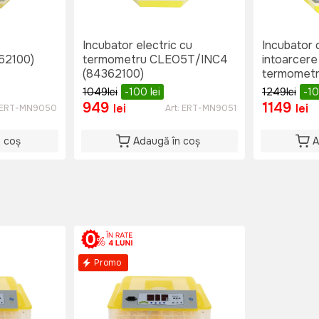
Incubator electric cu
Incubator 
62100)
termometru CLEO5T/INC4
intoarcere
(84362100)
termomet
INC3 (843
1049
lei
-100
lei
1249
lei
-1
949
1149
lei
lei
ERT-MN9050
Art:
ERT-MN9051
n coș
Adaugă în coș
A
Promo