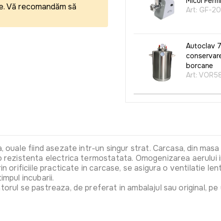
Micul Fer
eale. Vă recomandăm să
Art:
GF-20
Autoclav 7
conservare,
borcane
Art:
VOR58
a, ouale fiind asezate intr-un singur strat. Carcasa, din mas
 o rezistenta electrica termostatata. Omogenizarea aerului i
 orificiile practicate in carcase, se asigura o ventilatie lenta
impul incubarii.
orul se pastreaza, de preferat in ambalajul sau original, pe u