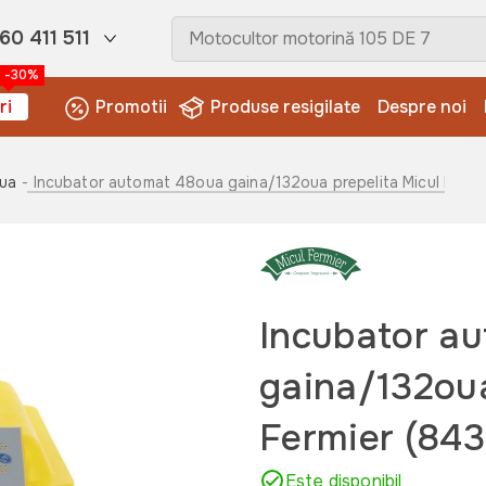
60 411 511
-30%
ri
Promotii
Produse resigilate
Despre noi
oua
- Incubator automat 48oua gaina/132oua prepelita Micul Ferm
Incubator a
gaina/132oua
Fermier (84
Este disponibil