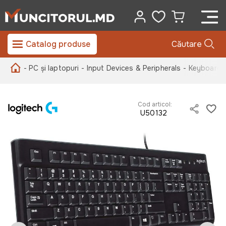
Catalog produse
Căutare
- PC și laptopuri
- Input Devices & Peripherals
- Keyboards
Cod articol:
U50132