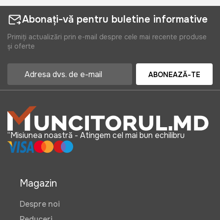
Abonați-vă pentru buletine informative
Primiți actualizări prin e-mail despre cele mai recente produse
și oferte
ABONEAZĂ-TE
“Misiunea noastră - Atingem cel mai bun echilibru
Magazin
Despre noi
Reduceri