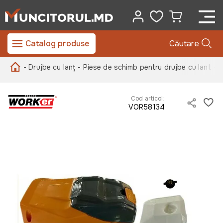
Catalog produse
Căutare
- Drujbe cu lanț
- Piese de schimb pentru drujbe cu lant
- 
Cod articol:
VOR58134