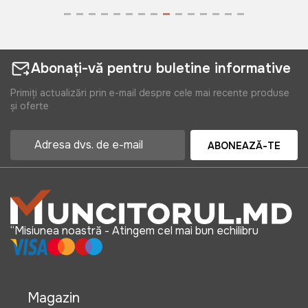
Abonați-vă pentru buletine informative
Primiți actualizări prin e-mail despre cele mai recente produse
și oferte
ABONEAZĂ-TE
“Misiunea noastră - Atingem cel mai bun echilibru
Magazin