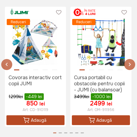
Reduceri
Reduceri
Covoras interactiv cort
Cursa portabil cu
copii JUMI
obstacole pentru copii
- JUMI (cu balansoar)
1299
lei
-449
lei
3499
lei
-1000
lei
850
2499
lei
lei
Art:
CD-910119
Art:
OM-911956
Adaugă
Adaugă