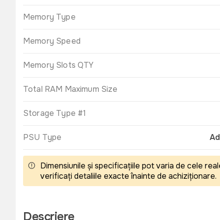
Memory Type
Memory Speed
Memory Slots QTY
Total RAM Maximum Size
Storage Type #1
PSU Type
Ad
Dimensiunile și specificațiile pot varia de cele r
verificați detaliile exacte înainte de achiziționare.
Descriere