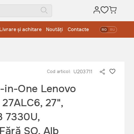
Livrare și achitare
Noutăți
Contacte
RO
RU
zen 3 7330U, 8GB/512GB, Fără SO, Alb
U203711
Cod articol:
l-in-One Lenovo
 27ALC6, 27",
3 7330U,
Fără SO, Alb