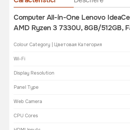
Caracteristici
Descriere
Computer All-in-One Lenovo IdeaCe
AMD Ryzen 3 7330U, 8GB/512GB, Fă
Colour Category | Цветовая Категория
Wi-Fi
Display Resolution
Panel Type
Web Camera
CPU Cores
HDMI Inputs