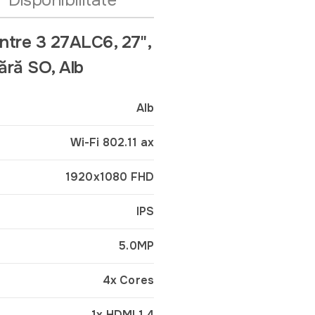
Disponibilitate
ntre 3 27ALC6, 27",
ră SO, Alb
Alb
Wi-Fi 802.11 ax
1920x1080 FHD
IPS
5.0MP
4x Cores
1x HDMI 1.4