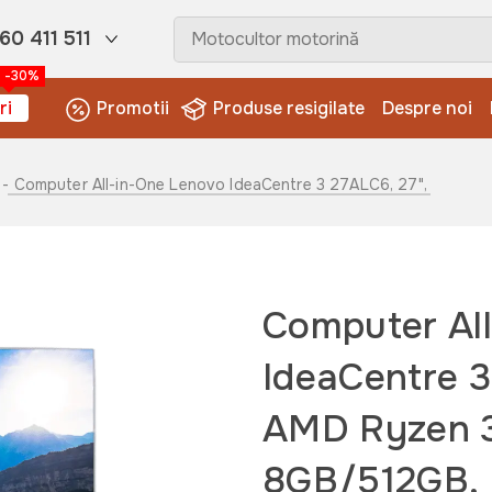
60 411 511
-30%
ri
Promotii
Produse resigilate
Despre noi
- Computer All-in-One Lenovo IdeaCentre 3 27ALC6, 27", AMD Ry
Computer Al
IdeaCentre 3
AMD Ryzen 
8GB/512GB, 