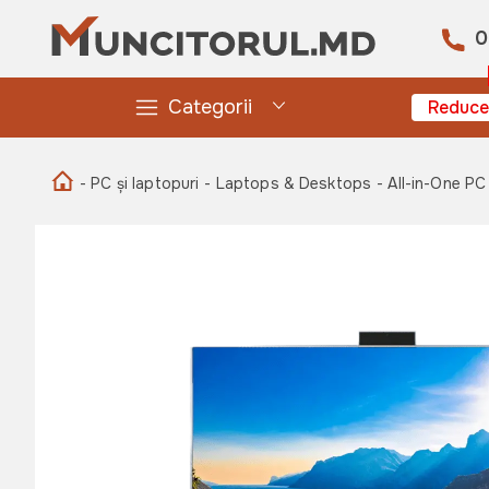
0
Categorii
Reduce
- PC și laptopuri
- Laptops & Desktops
- All-in-One PC