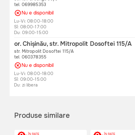
tel. 069985353
Nu e disponibil
Lu-Vi: 08:00-18:00
Sî: 08:00-17:00
Du: 09:00-15:00
or. Chișinău, str. Mitropolit Dosoftei 115/A
str. Mitropolit Dosoftei 115/A
tel. 060378355
Nu e disponibil
Lu-Vi: 08:00-18:00
Sî: 09:00-15:00
Du: zi libera
or. Orhei , str. Unirii 49 B
str. Unirii 49 B
tel. 060311173
Produse similare
Nu e disponibil
Lu-Vi: 08:00-18:00
Sî: 08:00-17:00