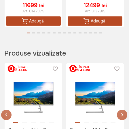
Alb
Fără SO, Negru
11699
12499
lei
lei
Art:
U147375
Art:
U137815
Adaugă
Adaugă
Produse vizualizate