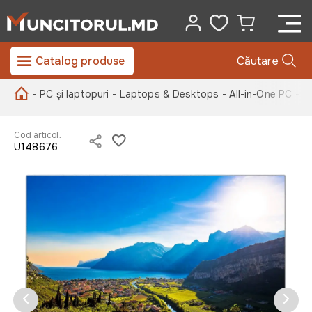
Catalog produse
Căutare
- PC și laptopuri
- Laptops & Desktops
- All-in-One PC
- C
Cod articol:
U148676