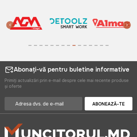
Abonați-vă pentru buletine informative
Primiți actualizări prin e-mail despre cele mai recente produse
și oferte
ABONEAZĂ-TE