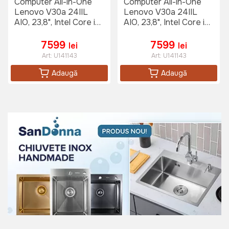
Computer All-in-One
Computer All-in-One
Lenovo V30a 24IIL
Lenovo V30a 24IIL
AIO, 23,8", Intel Core i3-
AIO, 23,8", Intel Core i3-
10100T, 4GB/256GB,
10100T, 4GB/256GB,
Fără SO, Negru
Fără SO, Negru
7599
7599
lei
lei
Art:
U141143
Art:
U141143
Adaugă
Adaugă