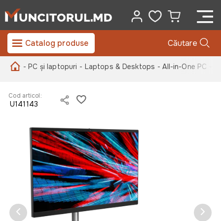
Catalog produse
Căutare
- PC și laptopuri
- Laptops & Desktops
- All-in-One PC
- C
Cod articol:
U141143