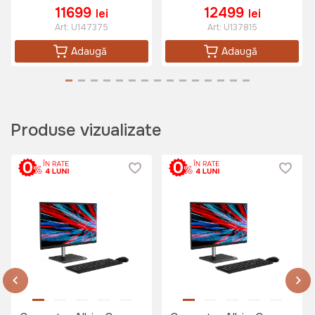
Alb
Fără SO, Negru
11699
12499
lei
lei
Art:
U147375
Art:
U137815
Adaugă
Adaugă
Produse vizualizate