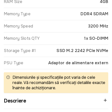
RAM Size
4GB
Memory Type
DDR4 SDRAM
Memory Speed
3200 MHz
Memory Slots QTY
1x SO-DIMM
Storage Type #1
SSD M.2 2242 PCIe NVMe
PSU Type
Adaptor de alimentare extern
Dimensiunile și specificațiile pot varia de cele
reale. Vă recomandăm să verificați detaliile exacte
înainte de achiziționare.
Descriere