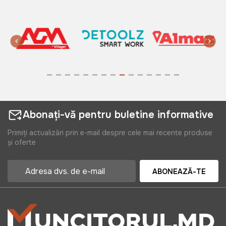
Abonați-vă pentru buletine informative
Primiți actualizări prin e-mail despre cele mai recente produse
și oferte
ABONEAZĂ-TE