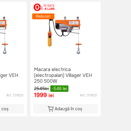
Reduceri
Macara electrica
lager VEH
(electropalan) Villager VEH
250 500W
2545
lei
-546
lei
1999
lei
Art:
011631
Art:
011631
n coș
Adaugă în coș