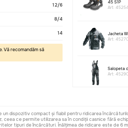
45 S1P
12/6
Art:
4525
8/4
14
Jacheta W
Art:
4527
eale. Vă recomandăm să
Salopeta d
Art:
4529
Vesta de l
Art:
4532
un dispozitiv compact și fiabil pentru ridicarea încărcăturilo
, ceea ce permite utilizarea sa în condiții casnice fără e
feritelor tipuri de încărcături. Înălțimea de ridicare este de