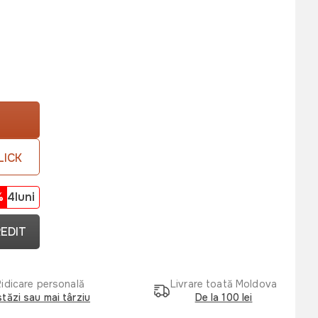
LICK
%
4luni
REDIT
Ridicare personală
Livrare toată Moldova
tăzi sau mai târziu
De la 100 lei