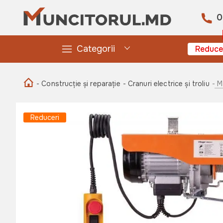
0
Categorii
Reduce
- Construcție și reparație
- Cranuri electrice și troliu
- M
Reduceri