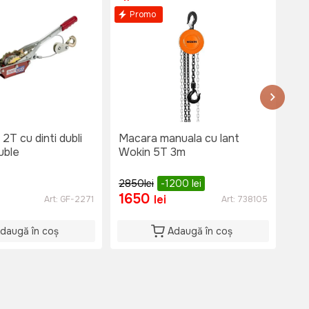
Promo
2T cu dinti dubli
Macara manuala cu lant
Tro
duble
Wokin 5T 3m
(11
2850
lei
-1200
lei
1650
9
lei
Art:
GF-2271
Art:
738105
daugă în coș
Adaugă în coș