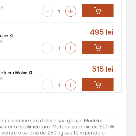
45
495 lei
okin XL
05
515 lei
e lucru Wokin XL
05
495 lei
ucru Wokin XL
05
r pe șantiere, în ateliere sau garaje. Modelul
chipamente suplimentare. Motorul puternic de 500 W
 6 m pentru o sarcină de 250 kg sau 12 m pentru o