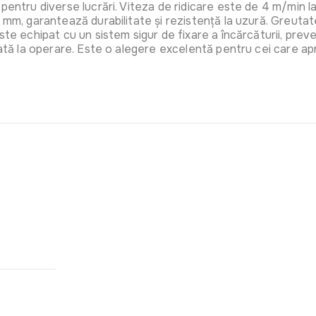
pentru diverse lucrări. Viteza de ridicare este de 4 m/min l
Casca cu v
 mm, garantează durabilitate și rezistență la uzură. Greutat
din plasa s
este echipat cu un sistem sigur de fixare a încărcăturii, p
Fermier
ată la operare. Este o alegere excelentă pentru cei care apre
Art:
GF-13
Ham de pr
Art:
4585
Manusi me
(XL)
Art:
4505
Manusi de 
(buc)
Art:
VOR5