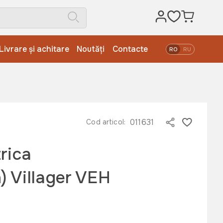
Livrare și achitare
Noutăți
Contacte
RO
RU
011631
Cod articol:
rica
) Villager VEH