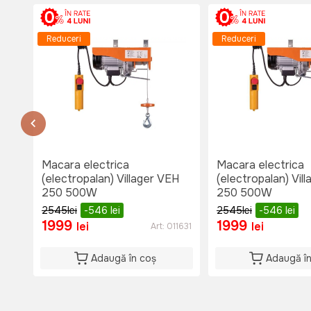
Lu-Vi: 08:00-18:30
Sî: 08:00-17:00
Du: 08:00-15:00
Reduceri
Reduceri
or.Causeni , str. 31 August 1
str. 31 August 1
тел. 060653777
Disponibil
Lu-Vi: 08:00-18:00
Si: 08:00 - 15:00
Du: 08:00 - 15:00
Macara electrica
Macara electrica
(electropalan) Villager VEH
(electropalan) Vil
250 500W
250 500W
2545
lei
-546
lei
2545
lei
-546
lei
1999
1999
lei
lei
Art:
011631
Adaugă în coș
Adaugă î