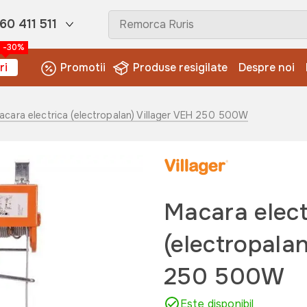
60 411 511
-30%
ri
Promotii
Produse resigilate
Despre noi
acara electrica (electropalan) Villager VEH 250 500W
Macara elect
(electropalan
250 500W
Este disponibil