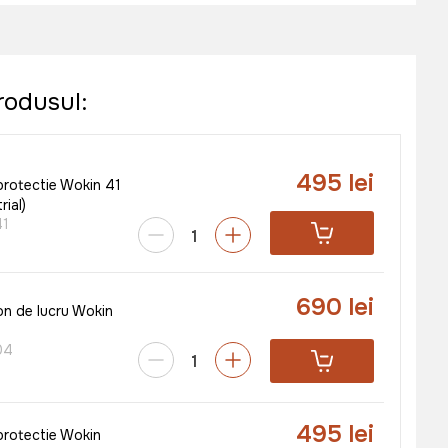
rodusul:
495 lei
protectie Wokin 41
rial)
41
690 lei
n de lucru Wokin
04
495 lei
protectie Wokin