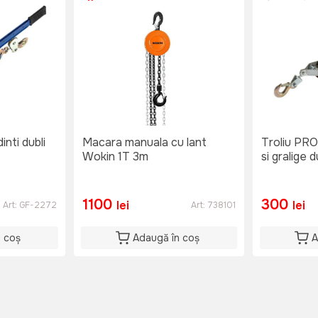
nti dubli
Macara manuala cu lant
Troliu PRO 
Wokin 1T 3m
si gralige 
1100
300
lei
lei
Art:
GF-2272
Art:
738101
n coș
Adaugă în coș
A