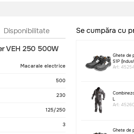
Se cumpăra cu p
Disponibilitate
lager VEH 250 500W
Ghete de 
S1P (Indust
Macarale electrice
Art:
4525
500
Combinezo
230
L
Art:
4526
125/250
3
Ghete de 