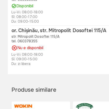
Disponibil
Lu-Vi: 08:00-18:00
Sî: 08:00-17:00
Du: 09:00-15:00
or. Chișinău, str. Mitropolit Dosoftei 115/A
str. Mitropolit Dosoftei 115/A
tel. 060378355
Nu e disponibil
Lu-Vi: 08:00-18:00
Sî: 09:00-15:00
Du: zi libera
or. Orhei , str. Unirii 49 B
str. Unirii 49 B
tel. 060311173
Produse similare
Disponibil
Lu-Vi: 08:00-18:00
Sî: 08:00-17:00
Du: 08:00-15:00