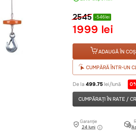
2545
-546lei
1999 lei
ADAUGĂ ÎN COȘ
CUMPĂRĂ ÎNTR-UN C
De la
499.75
lei/lună
0
CUMPĂRAȚI ÎN RATE / C
Garanție
24 luni
As