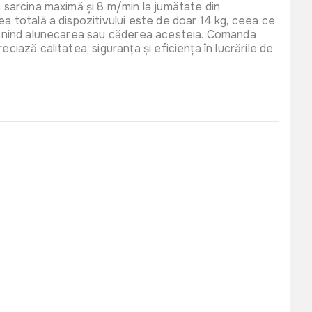
a sarcina maximă și 8 m/min la jumătate din
iziera protectie
475 lei
ea totală a dispozitivului este de doar 14 kg, ceea ce
i antifoane Micul
revenind alunecarea sau căderea acesteia. Comanda
ciază calitatea, siguranța și eficiența în lucrările de
23
245 lei
otectie WOKIN
01
155 lei
canice Wokin 10
10
12 lei
lucru Wokin 10 XL
8546