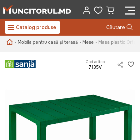
Catalog produse
Căutare
- Mobila pentru casă și terasă
- Mese
- Masa plastic Orfeo
Cod articol:
7135V