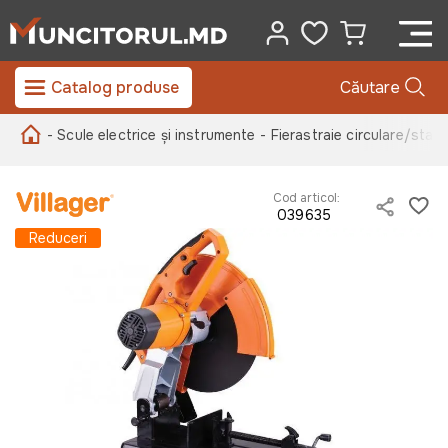
Catalog produse
Căutare
- Scule electrice și instrumente
- Fierastraie circulare/stat
Cod articol:
039635
Reduceri