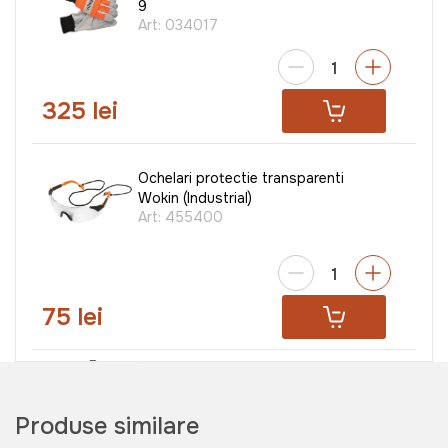
9
Art:
034017
325 lei
Ochelari protectie transparenti
Wokin (Industrial)
Art:
455400
75 lei
Pantaloni de protectie VBT 17
Art:
046922
Produse similare