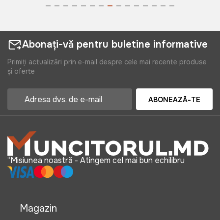
Abonați-vă pentru buletine informative
Primiți actualizări prin e-mail despre cele mai recente produse
și oferte
ABONEAZĂ-TE
“Misiunea noastră - Atingem cel mai bun echilibru
Magazin