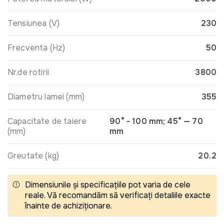
Tensiunea (V)
230
Frecventa (Hz)
50
Nr.de rotirii
3800
Diametru lamei (mm)
355
Capacitate de taiere
90° - 100 mm; 45° — 70
(mm)
mm
Greutate (kg)
20.2
Dimensiunile și specificațiile pot varia de cele
reale. Vă recomandăm să verificați detaliile exacte
înainte de achiziționare.