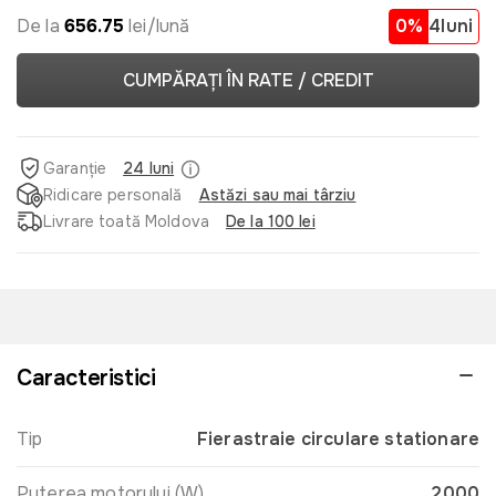
De la
656.75
lei/lună
0%
4luni
CUMPĂRAȚI ÎN RATE / CREDIT
Garanție
24 luni
Ridicare personală
Astăzi sau mai târziu
Livrare toată Moldova
De la 100 lei
Caracteristici
Tip
Fierastraie circulare stationare
Puterea motorului (W)
2000