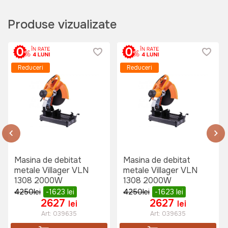
690 lei
Produse vizualizate
Ochelari protectie transparenti
Micul Fermier
Art:
GF-0328
Reduceri
Reduceri
15 lei
Masina de debitat
Masina de debitat
metale Villager VLN
metale Villager VLN
1308 2000W
1308 2000W
4250
lei
-1623
lei
4250
lei
-1623
lei
2627
2627
lei
lei
Art:
039635
Art:
039635