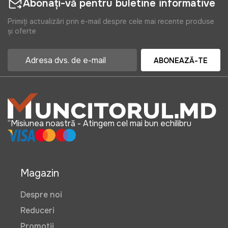
Abonați-vă pentru buletine informative
Primiți actualizări prin e-mail despre cele mai recente produse
și oferte
ABONEAZĂ-TE
“Misiunea noastră - Atingem cel mai bun echilibru
Magazin
Despre noi
Reduceri
Promotii