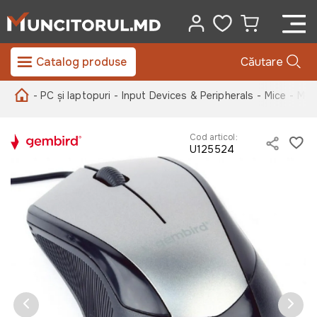
Catalog produse
Căutare
- PC și laptopuri
- Input Devices & Peripherals
- Mice
- Mou
Cod articol:
U125524