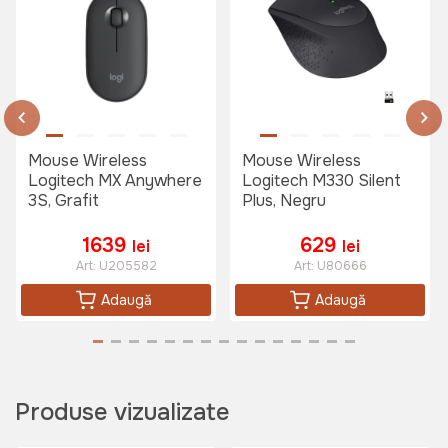
Mouse Wireless
Mouse Wireless
Logitech MX Anywhere
Logitech M330 Silent
3S, Grafit
Plus, Negru
1639
629
lei
lei
Art:
U205582
Art:
U80666
Adaugă
Adaugă
Produse vizualizate