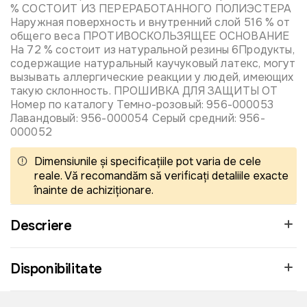
% СОСТОИТ ИЗ ПЕРЕРАБОТАННОГО ПОЛИЭСТЕРА
Наружная поверхность и внутренний слой 516 % от
общего веса ПРОТИВОСКОЛЬЗЯЩЕЕ ОСНОВАНИЕ
На 72 % состоит из натуральной резины 6Продукты,
содержащие натуральный каучуковый латекс, могут
вызывать аллергические реакции у людей, имеющих
такую склонность. ПРОШИВКА ДЛЯ ЗАЩИТЫ ОТ
Номер по каталогу Темно-розовый: 956-000053
Лавандовый: 956-000054 Серый средний: 956-
000052
Dimensiunile și specificațiile pot varia de cele
reale. Vă recomandăm să verificați detaliile exacte
înainte de achiziționare.
Descriere
Disponibilitate