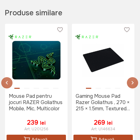
Produse similare
Mouse Pad pentru
Gaming Mouse Pad
jocuri RAZER Goliathus
Razer Goliathus , 270 ×
Mobile, Mic, Multicolor
215 × 1.5mm, Textured
Cloth for Speed and
Control, Black
239
269
lei
lei
Art:
U201256
Art:
U146634
Adaugă
Adaugă