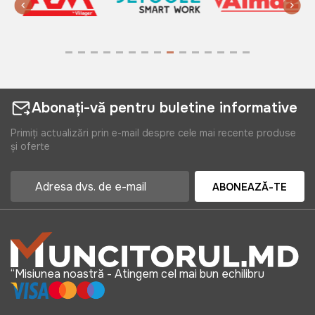
Abonați-vă pentru buletine informative
Primiți actualizări prin e-mail despre cele mai recente produse
și oferte
ABONEAZĂ-TE
“Misiunea noastră - Atingem cel mai bun echilibru