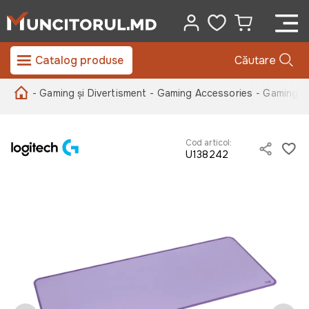
Catalog produse
Căutare
- Gaming și Divertisment
- Gaming Accessories
- Gaming 
Cod articol:
U138242