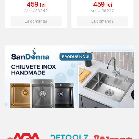
459
459
lei
lei
Art:
U138242
Art:
U138242
La comandă
La comandă