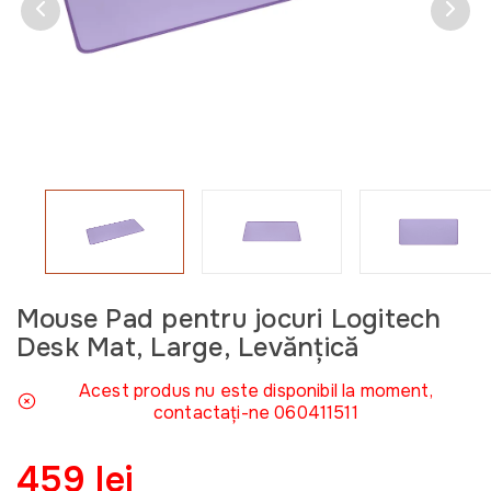
Mouse Pad pentru jocuri Logitech
Desk Mat, Large, Levănțică
Acest produs nu este disponibil la moment,
contactați-ne 060411511
459 lei