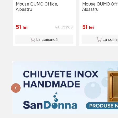
Si: 08:00 - 15:00
Mouse QUMO Office,
Mouse QUMO Offi
Du: 08:00 - 15:00
Albastru
Albastru
51
51
lei
lei
Art:
U93109
La comandă
La coma