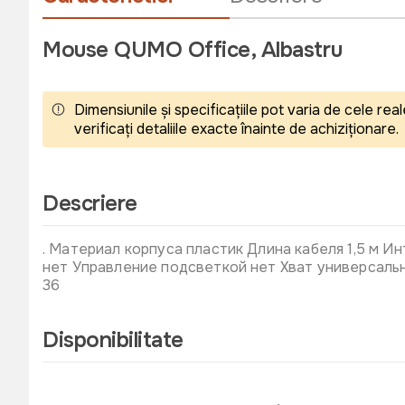
Mouse QUMO Office, Albastru
Dimensiunile și specificațiile pot varia de cele r
verificați detaliile exacte înainte de achiziționare.
Descriere
. Материал корпуса пластик Длина кабеля 1,5 м 
нет Управление подсветкой нет Хват универсальн
36
Disponibilitate