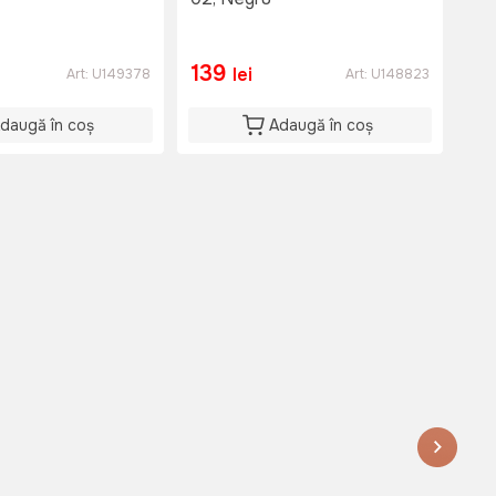
Hyp
but
2.
139
11
lei
Art:
U149378
Art:
U148823
daugă în coș
Adaugă în coș