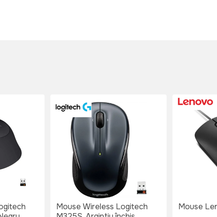
ogitech
Mouse Wireless Logitech
Mouse Len
 Negru
M325S, Argintiu închis