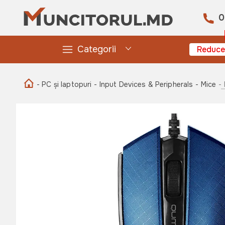
0
Categorii
Reduce
- PC și laptopuri
- Input Devices & Peripherals
- Mice
-