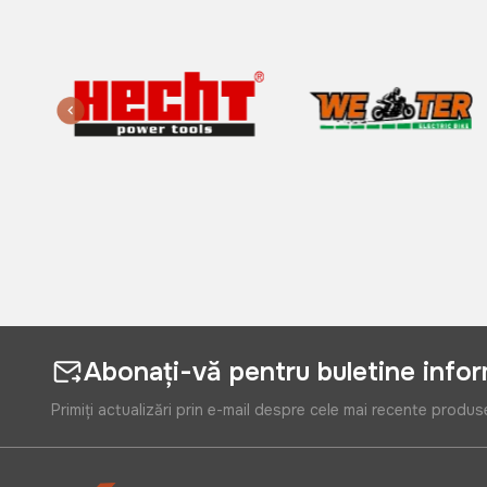
Abonați-vă pentru buletine info
Primiți actualizări prin e-mail despre cele mai recente produs