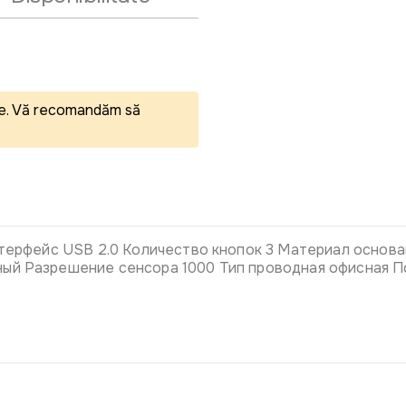
eale. Vă recomandăm să
Интерфейс USB 2.0 Количество кнопок 3 Материал основ
ый Разрешение сенсора 1000 Тип проводная офисная По