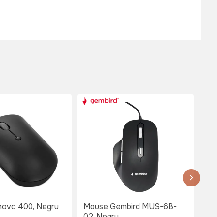
ovo 400, Negru
Mouse Gembird MUS-6B-
Wi
02, Negru
Ra