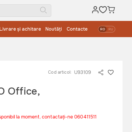
Livrare și achitare
Noutăți
Contacte
RO
RU
U93109
Cod articol:
 Office,
sponibil la moment, contactați-ne 060411511