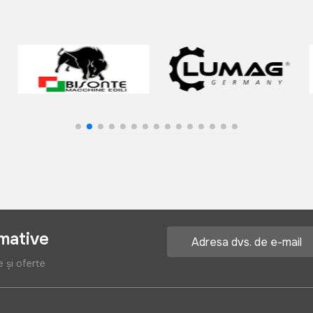
rmative
e și oferte