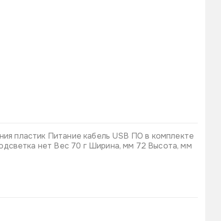
ания пластик Питание кабель USB ПО в комплекте
дсветка нет Вес 70 г Ширина, мм 72 Высота, мм