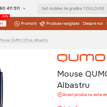
60 411 511
-30%
ri
Promotii
Produse resigilate
Despre noi
 Mouse QUMO Office, Albastru
Mouse QUMO
Albastru
Acest produs nu este di