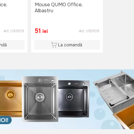
ce,
Mouse QUMO Office,
Albastru
51
lei
Art:
U93109
Art:
U93109
ndă
La comandă