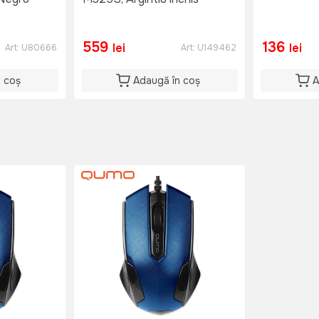
559
136
lei
lei
Art:
U80666
Art:
U149462
n coș
Adaugă în coș
A