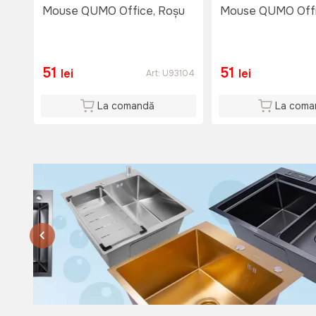
Si: 08:00 - 15:00
Mouse QUMO Office, Roșu
Mouse QUMO Offi
Du: 08:00 - 15:00
51
51
lei
lei
Art:
U93104
La comandă
La coma