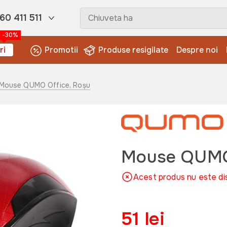
60 411 511
-30%
ri
Promotii
Produse resigilate
Despre noi
 Mouse QUMO Office, Roșu
Mouse QUMO 
Acest produs nu este di
51 lei