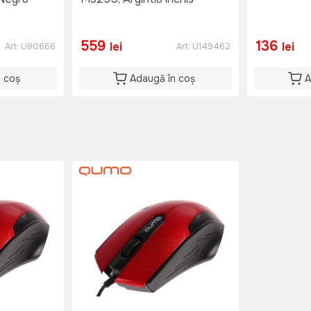
559
136
lei
lei
Art:
U80666
Art:
U149462
n coș
Adaugă în coș
A