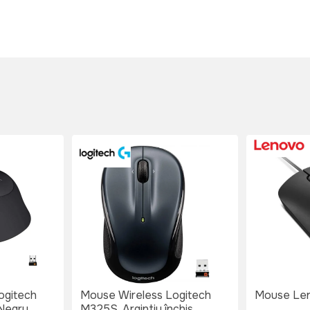
ogitech
Mouse Wireless Logitech
Mouse Len
 Negru
M325S, Argintiu închis