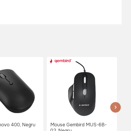
ovo 400, Negru
Mouse Gembird MUS-6B-
Wi
02, Negru
Ra