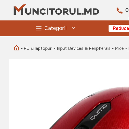
0
Categorii
Reduce
- PC și laptopuri
- Input Devices & Peripherals
- Mice
-