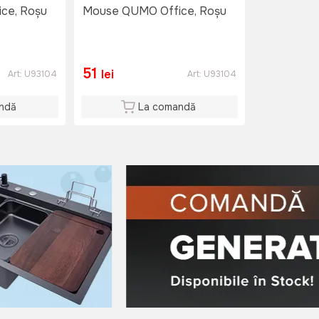
ce, Roșu
Mouse QUMO Office, Roșu
51
lei
Art:
U93104
Art:
U93104
ndă
La comandă