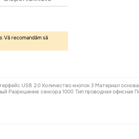
eale. Vă recomandăm să
Интерфейс USB 2.0 Количество кнопок 3 Материал основ
ый Разрешение сенсора 1000 Тип проводная офисная По