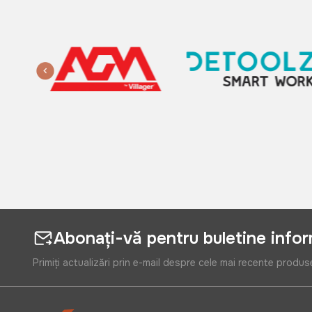
Abonați-vă pentru buletine info
Primiți actualizări prin e-mail despre cele mai recente produs