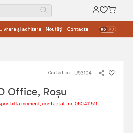
Livrare și achitare
Noutăți
Contacte
RO
RU
U93104
Cod articol:
Office, Roșu
sponibil la moment, contactați-ne 060411511