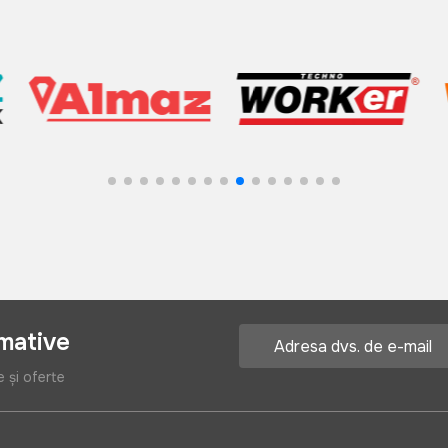
rmative
e și oferte