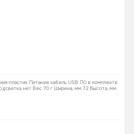
ания пластик Питание кабель USB ПО в комплекте
дсветка нет Вес 70 г Ширина, мм 72 Высота, мм