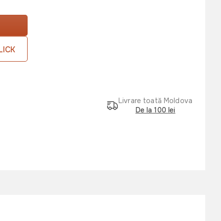
LICK
Livrare toată Moldova
De la 100 lei