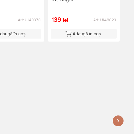
Hyp
but
2.
139
11
lei
Art:
U149378
Art:
U148823
daugă în coș
Adaugă în coș