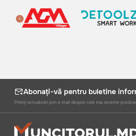
Abonați-vă pentru buletine info
Primiți actualizări prin e-mail despre cele mai recente produs