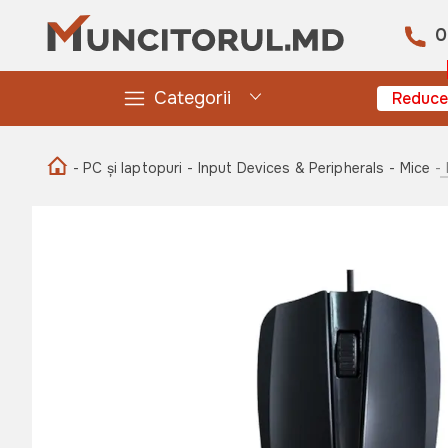
0
Categorii
Reduce
- PC și laptopuri
- Input Devices & Peripherals
- Mice
-