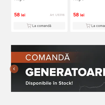
58
58
lei
lei
Art:
U93116
La comandă
La coma