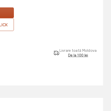
LICK
Livrare toată Moldova
De la 100 lei