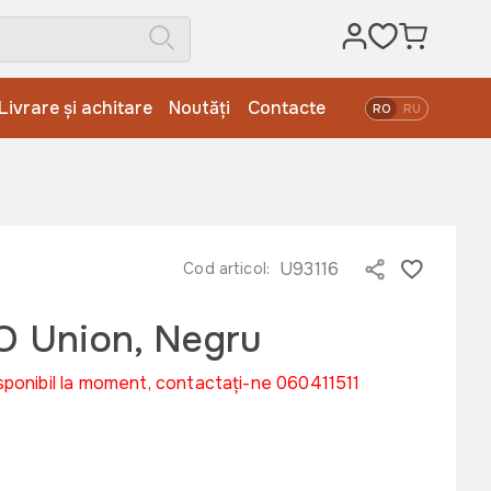
Livrare și achitare
Noutăți
Contacte
RO
RU
U93116
Cod articol:
 Union, Negru
sponibil la moment, contactați-ne 060411511