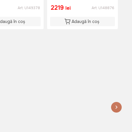
2219
1
lei
Art:
U149378
Art:
U148876
daugă în coș
Adaugă în coș