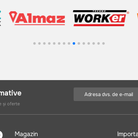
rmative
e și oferte
Magazin
Import