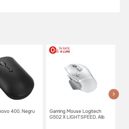
ovo 400, Negru
Gaming Mouse Logitech
Ga
G502 X LIGHTSPEED, Alb
G50