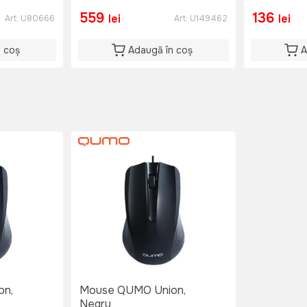
559
136
lei
lei
Art:
U80666
Art:
U149462
n coș
Adaugă în coș
A
on,
Mouse QUMO Union,
Negru