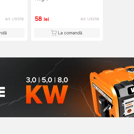
58
lei
Art:
U93116
Art:
U93116
ndă
La comandă