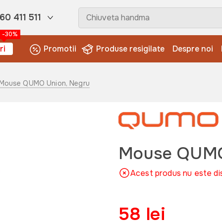
60 411 511
-30%
ri
Promotii
Produse resigilate
Despre noi
 Mouse QUMO Union, Negru
Mouse QUMO
Acest produs nu este di
58 lei