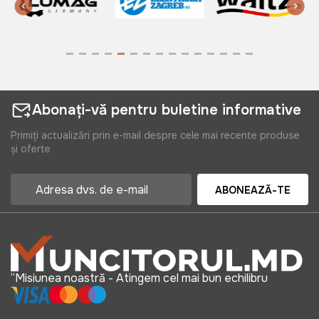
Abonați-vă pentru buletine informative
Primiți actualizări prin e-mail despre cele mai recente produse
și oferte
ABONEAZĂ-TE
“Misiunea noastră - Atingem cel mai bun echilibru