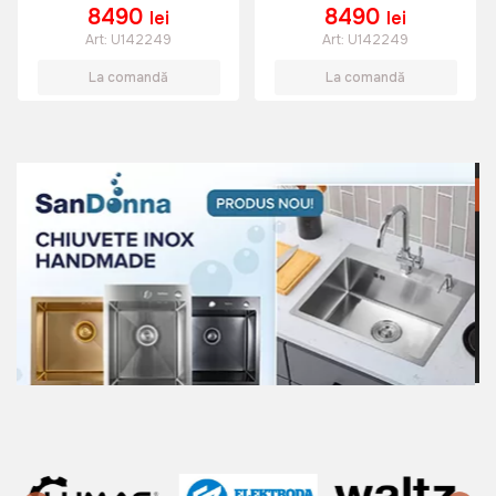
Fără SO
Fără SO
8490
8490
lei
lei
Art:
U142249
Art:
U142249
La comandă
La comandă