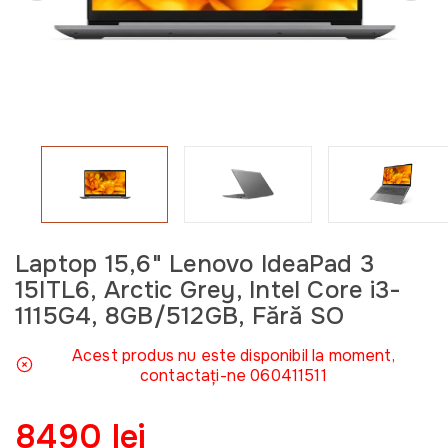
Laptop 15,6" Lenovo IdeaPad 3
15ITL6, Arctic Grey, Intel Core i3-
1115G4, 8GB/512GB, Fără SO
Acest produs nu este disponibil la moment,
contactați-ne 060411511
8490 lei