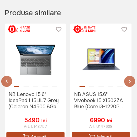
Produse similare
NB Lenovo 15.6"
NB ASUS 15.6"
IdeaPad 1 15IJL7 Grey
Vivobook 15 X1502ZA
(Celeron N4500 8Gb
Blue (Core i3-1220P
256Gb)
8Gb 512Gb)
5490
6990
lei
lei
Art:
U143757
Art:
U147638
Adaugă
Adaugă