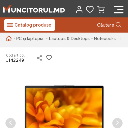
Catalog produse
Căutare
- PC și laptopuri
- Laptops & Desktops
- Notebooks
- Lap
Cod articol:
U142249