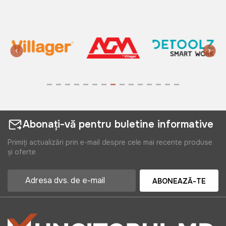
1250 lei
1099 lei
Baterie bucatarie Sandonna F7073
(negru)
Art:
F7073N
1085 lei
Abonați-vă pentru buletine informative
Primiți actualizări prin e-mail despre cele mai recente produse
și oferte
ABONEAZĂ-TE