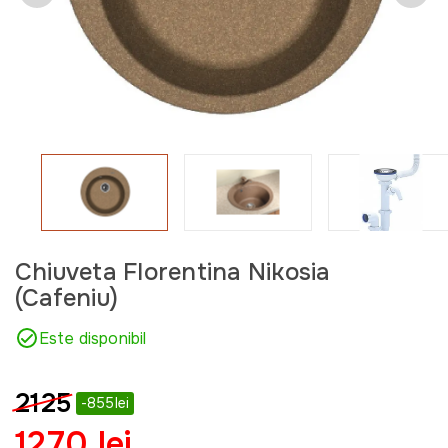
Chiuveta Florentina Nikosia
(Cafeniu)
Este disponibil
2125
-855lei
1270 lei