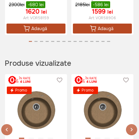
2300
lei
-680
lei
2185
lei
-586
lei
1620
1599
lei
lei
Art:
VOR58159
Art:
VOR58906
650 lei
Adaugă
Adaugă
Baterie bucatarie SanDonna
ANDRA Auriu-Alb
Art:
VOR58336
Produse vizualizate
1495 lei
Promo
Promo
1120 lei
Baterie bucatarie Sandonna ANDRA
Bej
Art:
VOR58022