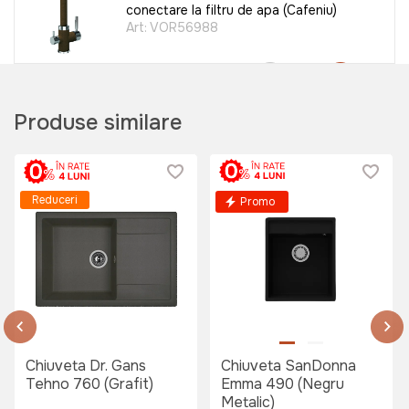
conectare la filtru de apa (Cafeniu)
Art:
VOR56988
3399 lei
Produse similare
Baterie bucatarie SanDonna SOLO
(Crom)
Reduceri
Promo
Art:
VOR58819
650 lei
Baterie bucatarie SanDonna SOLO
Chiuveta Dr. Gans
Chiuveta SanDonna
(Bej)
Tehno 760 (Grafit)
Emma 490 (Negru
Art:
VOR58820
Metalic)