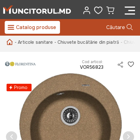
Catalog produse
Căutare
- Articole sanitare
- Chiuvete bucătărie din piatră
- Chiuvet
Cod articol:
VOR56823
Promo