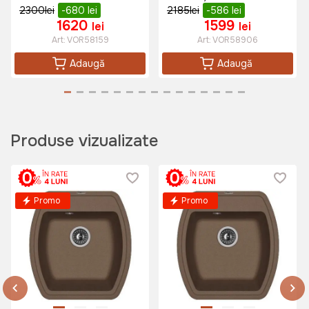
2300
lei
-680
lei
2185
lei
-586
lei
1620
1599
lei
lei
Art:
VOR58159
Art:
VOR58906
650 lei
Adaugă
Adaugă
Baterie bucatarie SanDonna
ANDRA Auriu-Alb
Art:
VOR58336
Produse vizualizate
1495 lei
Promo
Promo
1120 lei
Baterie bucatarie Sandonna ANDRA
Bej
Art:
VOR58022