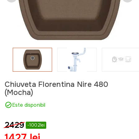
Chiuveta Florentina Nire 480
(Mocha)
Este disponibil
2429
-1002lei
1427 lei