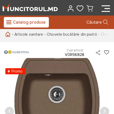
Catalog produse
Căutare
- Articole sanitare
- Chiuvete bucătărie din piatră
- Chiuve
Cod articol:
VOR56828
Promo