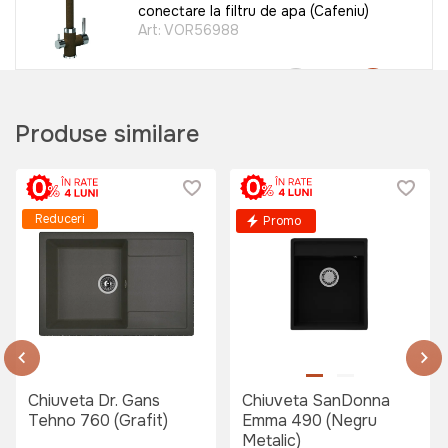
conectare la filtru de apa (Cafeniu)
Art:
VOR56988
3399 lei
Produse similare
Baterie bucatarie SanDonna SOLO
(Crom)
Reduceri
Promo
Art:
VOR58819
650 lei
Baterie bucatarie SanDonna SOLO
Chiuveta Dr. Gans
Chiuveta SanDonna
(Bej)
Tehno 760 (Grafit)
Emma 490 (Negru
Art:
VOR58820
Metalic)