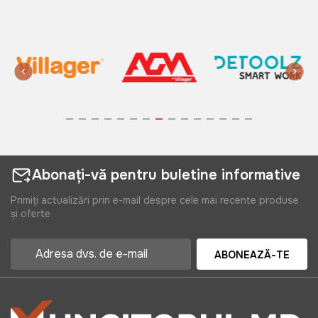
1250 lei
1099 lei
Baterie bucatarie Sandonna F7073
(negru)
Art:
F7073N
1085 lei
Abonați-vă pentru buletine informative
Primiți actualizări prin e-mail despre cele mai recente produse
și oferte
ABONEAZĂ-TE