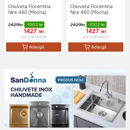
Chiuveta Florentina
Chiuveta Florentina
Nire 480 (Mocha)
Nire 480 (Mocha)
1895 lei
2429
lei
-1002
lei
2429
lei
-1002
lei
1427
1427
lei
lei
Baterie bucatarie Sandonna NERA
Art:
VOR56828
Art:
VOR56828
Crom Satin
Art:
VOR58025
Adaugă
Adaugă
1150 lei
Baterie bucatarie Sandonna NERA
(Auriu)
Art:
VOR58868