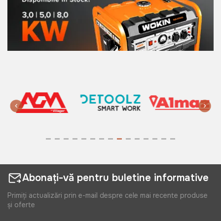
Abonați-vă pentru buletine informative
Primiți actualizări prin e-mail despre cele mai recente produse
și oferte