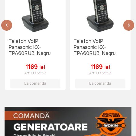
Telefon VoIP
Telefon VoIP
Panasonic KX-
Panasonic KX-
TPA60RUB, Negru
TPA60RUB, Negru
1169
1169
lei
lei
Art:
U76552
Art:
U76552
La comandă
La comandă