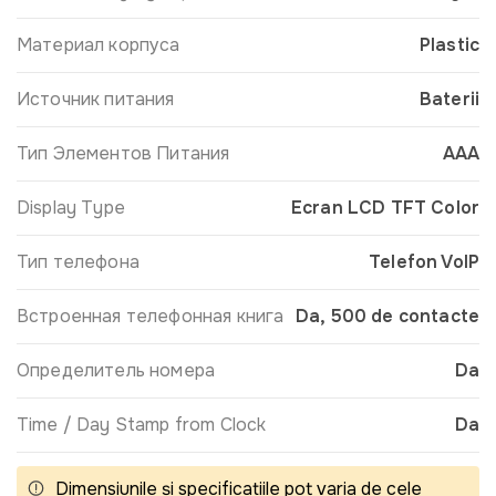
Материал корпуса
Plastic
Источник питания
Baterii
Тип Элементов Питания
ААА
Display Type
Ecran LCD TFT Color
Тип телефона
Telefon VoIP
Встроенная телефонная книга
Da, 500 de contacte
Определитель номера
Da
Time / Day Stamp from Clock
Da
Dimensiunile și specificațiile pot varia de cele