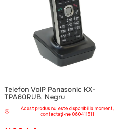
Telefon VoIP Panasonic KX-
TPA60RUB, Negru
Acest produs nu este disponibil la moment,
contactați-ne 060411511