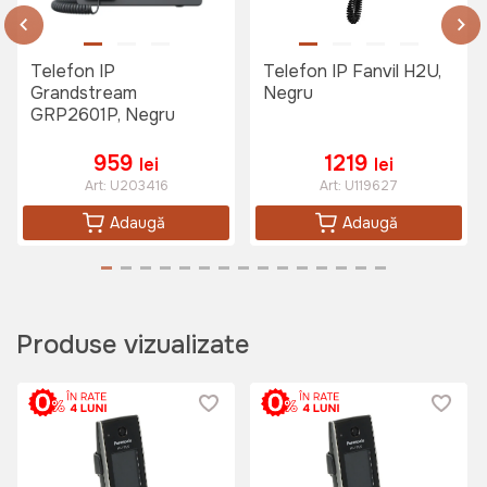
Telefon IP
Telefon IP Fanvil H2U,
Grandstream
Negru
GRP2601P, Negru
959
1219
lei
lei
Art:
U203416
Art:
U119627
Adaugă
Adaugă
Produse vizualizate