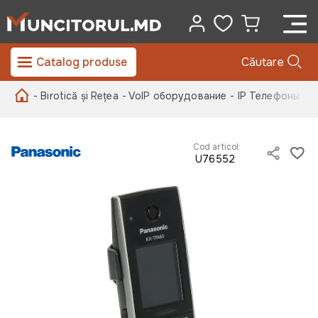
Catalog produse
Căutare
- Birotică și Rețea
- VoIP оборудование
- IP Телефоны
- 
Cod articol:
U76552