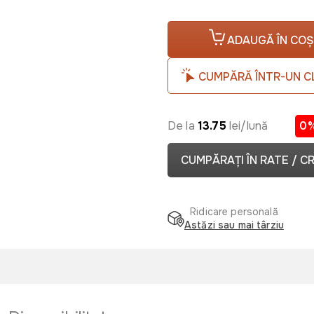
ADAUGĂ ÎN COȘ
CUMPĂRĂ ÎNTR-UN C
De la
13.75
lei/lună
0
CUMPĂRAȚI ÎN RATE / C
Ridicare personală
Astăzi sau mai târziu