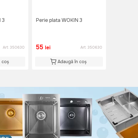
 3
Perie plata WOKIN 3
55
lei
Art:
350630
Art:
350630
n coș
Adaugă în coș