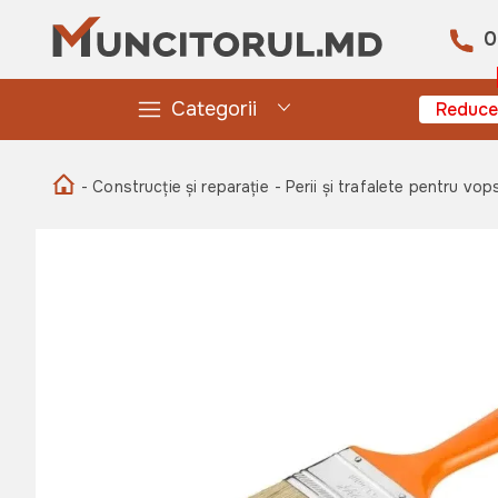
0
Categorii
Reduce
- Construcție și reparație
- Perii și trafalete pentru vop