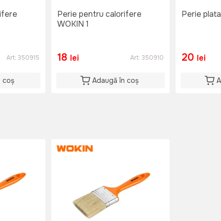
ifere
Perie pentru calorifere
Perie plat
WOKIN 1
18
20
lei
lei
Art:
350915
Art:
350910
n coș
Adaugă în coș
A