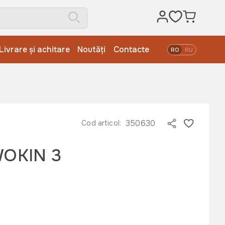
Livrare și achitare
Noutăți
Contacte
RO
RU
350630
Cod articol:
 WOKIN 3