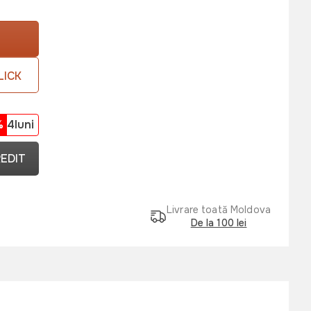
LICK
%
4luni
REDIT
Livrare toată Moldova
De la 100 lei