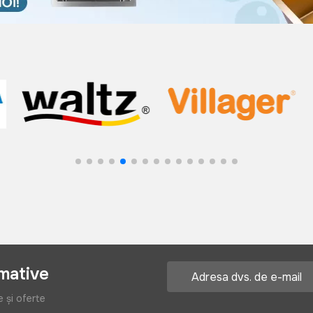
rmative
e și oferte