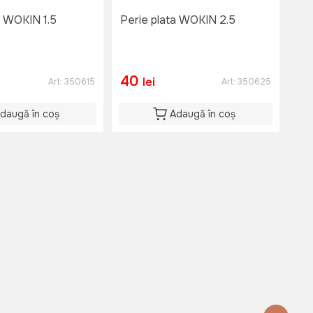
a WOKIN 1.5
Perie plata WOKIN 2.5
Per
WO
40
3
lei
Art:
350615
Art:
350625
daugă în coș
Adaugă în coș