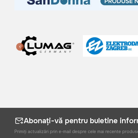
Abonați-vă pentru buletine info
Primiți actualizări prin e-mail despre cele mai recente produs