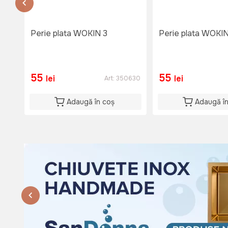
Lu-Vi: 08:00-18:00
Si: 08:00 - 15:00
Du: 08:00 - 15:00
Perie plata WOKIN 3
Perie plata WOKIN
55
55
lei
lei
Art:
350630
Adaugă în coș
Adaugă î