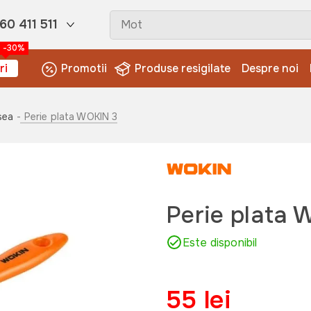
60 411 511
-30%
ri
Promotii
Produse resigilate
Despre noi
sea
- Perie plata WOKIN 3
Perie plata
Este disponibil
55 lei