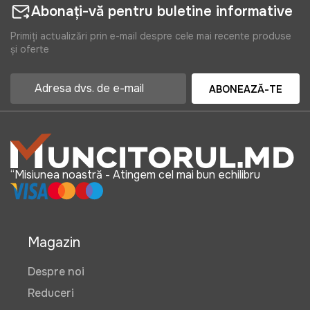
Abonați-vă pentru buletine informative
Primiți actualizări prin e-mail despre cele mai recente produse
și oferte
ABONEAZĂ-TE
“Misiunea noastră - Atingem cel mai bun echilibru
Magazin
Despre noi
Reduceri