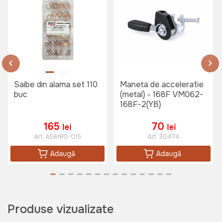
Saibe din alama set 110
Maneta de acceleratie
buc
(metal) - 168F VM062-
168F-2(YB)
165
70
lei
lei
Art:
AS6180-015
Art:
30474
Adaugă
Adaugă
Produse vizualizate