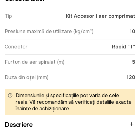
Tip
Kit Accesorii aer comprimat
Presiune maximă de utilizare (kg/cm²)
10
Conector
Rapid "T"
Furtun de aer spiralat (m)
5
Duza din oțel (mm)
120
Dimensiunile și specificațiile pot varia de cele
reale. Vă recomandăm să verificați detaliile exacte
înainte de achiziționare.
Descriere