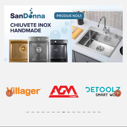
738 lei
450 lei
Capsator pneumatic Wokin 2in1
50/9040
Art:
814002
899 lei