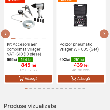
Promo
853 lei
Masina de tencuit pneumatica
Detoolz
Art:
DZ-C202
Kit Accesorii aer
Polizor pneumatic
comprimat Villager
Villager WF 005 (Set)
VAT-S10 (10 piese)
1259 lei
999
lei
-154
lei
690
lei
-251
lei
845
439
lei
lei
Art:
067022
Art:
007995
Cheie pneumatica cu impact
Villager VAT 1072 680Nm
Adaugă
Adaugă
Art:
010089
1750 lei
Produse vizualizate
1169 lei