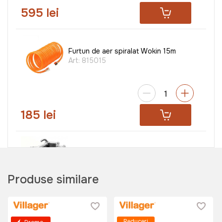
595 lei
Furtun de aer spiralat Wokin 15m
Art:
815015
185 lei
Pistol de vopsit Tolsen Industrial
1.7mm 1000ml
Produse similare
Art:
73180
Reduceri