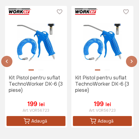
Furtun de aer comprimat
TechnoWorker PVC 6X15m
Art:
VOR56909
285 lei
Kit Pistol pentru suflat
Kit Pistol pentru suflat
TechnoWorker DK-6 (3
TechnoWorker DK-6 (3
piese)
piese)
Pistol de vopsit Tolsen Industrial
1,4mm 600ml
199
199
Art:
73170
lei
lei
Art:
VOR56723
Art:
VOR56723
Adaugă
Adaugă