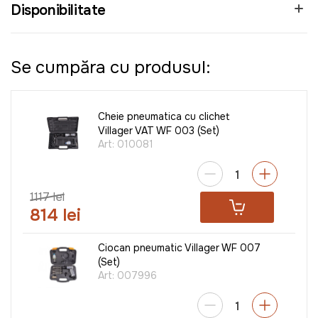
Disponibilitate
Se cumpăra cu produsul:
Cheie pneumatica cu clichet
Villager VAT WF 003 (Set)
Art:
010081
1117 lei
814 lei
Ciocan pneumatic Villager WF 007
(Set)
Art:
007996