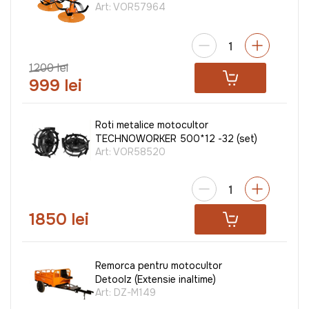
Art:
VOR57964
1200 lei
999 lei
Roti metalice motocultor
TECHNOWORKER 500*12 -32 (set)
Art:
VOR58520
1850 lei
Remorca pentru motocultor
Detoolz (Extensie inaltime)
Art:
DZ-M149