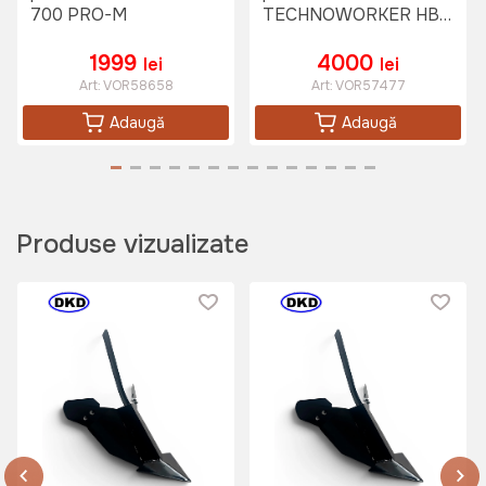
700 PRO-M
TECHNOWORKER HB
750 S
1999
4000
lei
lei
Art:
VOR58658
Art:
VOR57477
Adaugă
Adaugă
Produse vizualizate