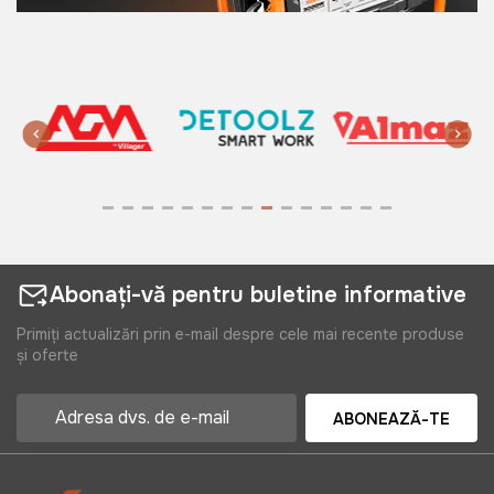
Abonați-vă pentru buletine informative
Primiți actualizări prin e-mail despre cele mai recente produse
și oferte
ABONEAZĂ-TE