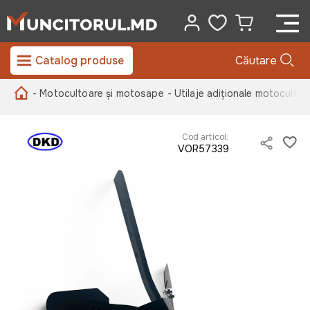
Catalog produse
Căutare
- Motocultoare și motosape
- Utilaje adiționale motocultoa
Cod articol:
VOR57339